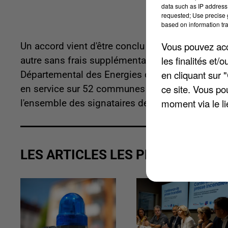
data such as IP address 
requested; Use precise g
based on information tra
Vous pouvez acce
Un accord vient d'être conclu pour leur permett
les finalités et
autre sans frais supplémentaire. Cela concerne l
en cliquant sur 
Départemental des Energies de Seine-et-Marne. 
ce site. Vous po
en service sur 52 communes de la première et la 
moment via le li
l'ensemble des signataires de l'accord exploiter
LES ARTICLES LES PLUS VUS