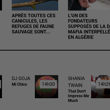
APRÈS TOUTES CES
L’UN DES
CANICULES, LES
FONDATEURS
REFUGES DE FAUNE
SUPPOSÉS DE LA D
SAUVAGE SONT...
MAFIA INTERPELL
EN ALGÉRIE
DJ GOJA
SHANIA
14h30
14h30
14h2
14h2
Mi Chico
TWAIN
That Don't
Impress Me
Much