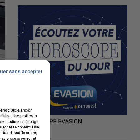
uer sans accepter
erest: Store and/or
tising; Use profiles to
L'HOROSCOPE EVASION
tand audiences through
personalise content; Use
 fraud, and fix errors;
 may process personal