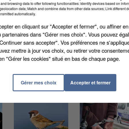
and browsing data to offer following functionalities: Identify devices based on infor
eolocation data; Match and combine data from other data sources; Link different de
nsmitted automatically.
pter en cliquant sur "Accepter et fermer", ou affiner en
re de passer d'un réseau de bornes de recharge à un
/ou partenaires dans "Gérer mes choix". Vous pouvez éga
'ensemble du territoire grâce au travail du Syndicat
"Continuer sans accepter". Vos préférences ne s'appliqu
À fin du mois, 240 points de recharge auront été mis
uvez mettre à jour vos choix, ou retirer votre consenteme
deuxième couronne de Paris, et d'ici la fin de l'année
en "Gérer les cookies" situé en bas de chaque page.
ont près de 1.400 points de recharge.
Gérer mes choix
Accepter et fermer