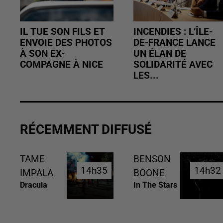
IL TUE SON FILS ET
INCENDIES : L’ÎLE-
ENVOIE DES PHOTOS
DE-FRANCE LANCE
À SON EX-
UN ÉLAN DE
COMPAGNE À NICE
SOLIDARITÉ AVEC
LES...
RÉCEMMENT DIFFUSÉ
TAME
BENSON
14h35
14h35
14h32
14h32
IMPALA
BOONE
Dracula
In The Stars