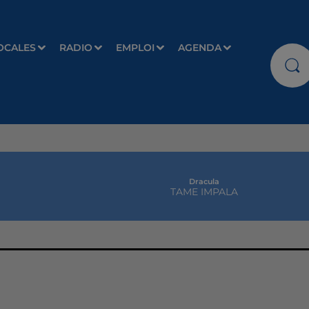
OCALES
RADIO
EMPLOI
AGENDA
Dracula
TAME IMPALA