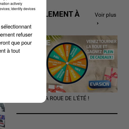
mation actively
vices; Identify devices
ACTUELLEMENT À
Voir plus
GAGNER
 sélectionnant
lement refuser
eront que pour
nt à tout
,
TOURNEZ LA ROUE DE L'ÉTÉ !