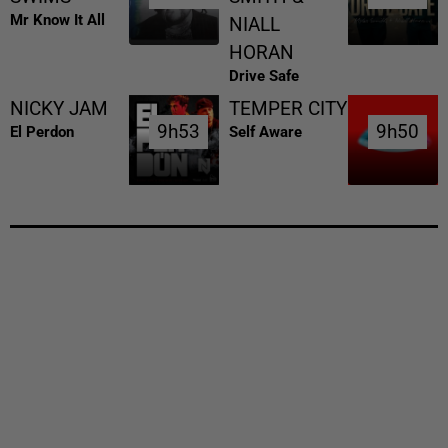
Mr Know It All
NIALL
HORAN
Drive Safe
NICKY JAM
TEMPER CITY
9h53
9h53
9h50
9h50
El Perdon
Self Aware