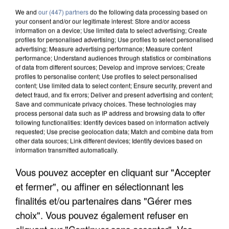
We and
our (447) partners
do the following data processing based on
your consent and/or our legitimate interest: Store and/or access
information on a device; Use limited data to select advertising; Create
profiles for personalised advertising; Use profiles to select personalised
advertising; Measure advertising performance; Measure content
performance; Understand audiences through statistics or combinations
of data from different sources; Develop and improve services; Create
profiles to personalise content; Use profiles to select personalised
content; Use limited data to select content; Ensure security, prevent and
detect fraud, and fix errors; Deliver and present advertising and content;
Save and communicate privacy choices. These technologies may
process personal data such as IP address and browsing data to offer
following functionalities: Identify devices based on information actively
requested; Use precise geolocation data; Match and combine data from
other data sources; Link different devices; Identify devices based on
L’UN DES FONDATEURS SUPPOSÉS DE LA DZ
information transmitted automatically.
MAFIA INTERPELLÉ EN ALGÉRIE
Vous pouvez accepter en cliquant sur "Accepter
et fermer", ou affiner en sélectionnant les
finalités et/ou partenaires dans "Gérer mes
choix". Vous pouvez également refuser en