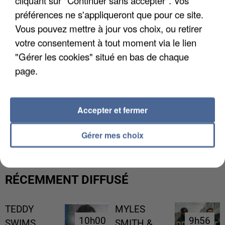
cliquant sur "Continuer sans accepter". Vos
préférences ne s'appliqueront que pour ce site.
Vous pouvez mettre à jour vos choix, ou retirer
votre consentement à tout moment via le lien
"Gérer les cookies" situé en bas de chaque
page.
Accepter et fermer
UN SECOND CADRE DE LA DZ MAFIA
INTERPELLÉ EN ALGÉRIE
Gérer mes choix
RÉCEMMENT DIFFUSÉ
TEDDY
MYLES
10h00
10h00
9h56
9h56
SWIMS
SMITH &