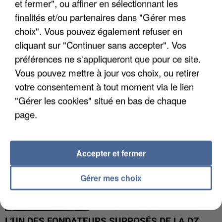
et fermer", ou affiner en sélectionnant les
finalités et/ou partenaires dans "Gérer mes
choix". Vous pouvez également refuser en
APRÈS TOUTES CES CANICULES, LES REFUGES
DE FAUNE SAUVAGE SONT...
cliquant sur "Continuer sans accepter". Vos
préférences ne s'appliqueront que pour ce site.
Vous pouvez mettre à jour vos choix, ou retirer
votre consentement à tout moment via le lien
"Gérer les cookies" situé en bas de chaque
page.
Accepter et fermer
Gérer mes choix
L’UN DES FONDATEURS SUPPOSÉS DE LA DZ