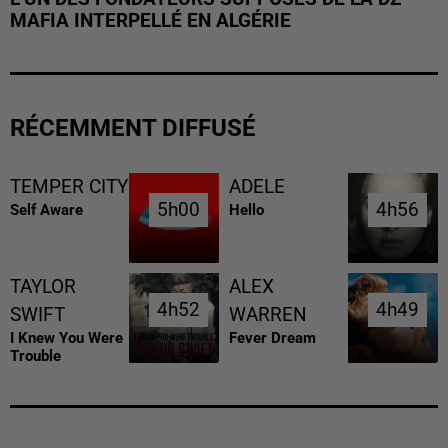
MAFIA INTERPELLÉ EN ALGÉRIE
RÉCEMMENT DIFFUSÉ
TEMPER CITY
ADELE
5h00
5h00
4h56
4h56
Self Aware
Hello
TAYLOR
ALEX
4h52
4h52
4h49
4h49
SWIFT
WARREN
I Knew You Were
Fever Dream
Trouble