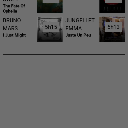
The Fate Of
Ophelia
BRUNO
JUNGELI ET
5h15
5h15
5h13
5h13
MARS
EMMA
I Just Might
Juste Un Peu