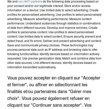
We and
our (447) partners
do the following data processing based on
your consent and/or our legitimate interest: Store and/or access
information on a device; Use limited data to select advertising; Create
profiles for personalised advertising; Use profiles to select personalised
advertising; Measure advertising performance; Measure content
performance; Understand audiences through statistics or combinations
of data from different sources; Develop and improve services; Create
profiles to personalise content; Use profiles to select personalised
content; Use limited data to select content; Ensure security, prevent and
detect fraud, and fix errors; Deliver and present advertising and content;
Save and communicate privacy choices. These technologies may
process personal data such as IP address and browsing data to offer
following functionalities: Identify devices based on information actively
requested; Use precise geolocation data; Match and combine data from
other data sources; Link different devices; Identify devices based on
information transmitted automatically.
APRÈS TOUTES CES CANICULES, LES REFUGES
DE FAUNE SAUVAGE SONT...
Vous pouvez accepter en cliquant sur "Accepter
et fermer", ou affiner en sélectionnant les
finalités et/ou partenaires dans "Gérer mes
choix". Vous pouvez également refuser en
cliquant sur "Continuer sans accepter". Vos