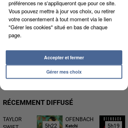
préférences ne s'appliqueront que pour ce site.
Vous pouvez mettre à jour vos choix, ou retirer
votre consentement à tout moment via le lien
"Gérer les cookies" situé en bas de chaque
page.
Accepter et fermer
L’UN DES FONDATEURS SUPPOSÉS DE LA DZ
Gérer mes choix
MAFIA INTERPELLÉ EN ALGÉRIE
RÉCEMMENT DIFFUSÉ
TAYLOR
OFENBACH
5h22
5h22
5h19
5h19
Katchi
SWIFT