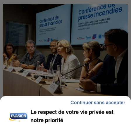
Continuer sans accepter
INCENDIES : L’ÎLE-DE-FRANCE LANCE UN ÉLAN
DE SOLIDARITÉ AVEC LES...
Le respect de votre vie privée est
notre priorité