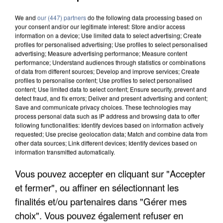
We and
our (447) partners
do the following data processing based on
your consent and/or our legitimate interest: Store and/or access
information on a device; Use limited data to select advertising; Create
profiles for personalised advertising; Use profiles to select personalised
advertising; Measure advertising performance; Measure content
performance; Understand audiences through statistics or combinations
of data from different sources; Develop and improve services; Create
profiles to personalise content; Use profiles to select personalised
content; Use limited data to select content; Ensure security, prevent and
detect fraud, and fix errors; Deliver and present advertising and content;
Save and communicate privacy choices. These technologies may
process personal data such as IP address and browsing data to offer
following functionalities: Identify devices based on information actively
requested; Use precise geolocation data; Match and combine data from
other data sources; Link different devices; Identify devices based on
information transmitted automatically.
Vous pouvez accepter en cliquant sur "Accepter
UN SECOND CADRE DE LA DZ MAFIA
et fermer", ou affiner en sélectionnant les
INTERPELLÉ EN ALGÉRIE
finalités et/ou partenaires dans "Gérer mes
choix". Vous pouvez également refuser en