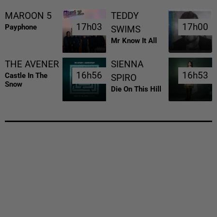
MAROON 5
TEDDY
17h03
17h03
17h00
17h00
Payphone
SWIMS
Mr Know It All
THE AVENER
SIENNA
16h56
16h56
16h53
16h53
Castle In The
SPIRO
Snow
Die On This Hill