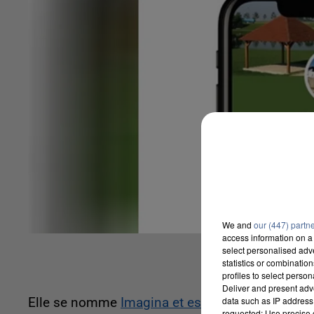
We and
our (447) partn
access information on a 
select personalised ad
statistics or combinatio
profiles to select person
Deliver and present adv
data such as IP address 
Elle se nomme
Imagina et est disponible sur An
requested; Use precise g