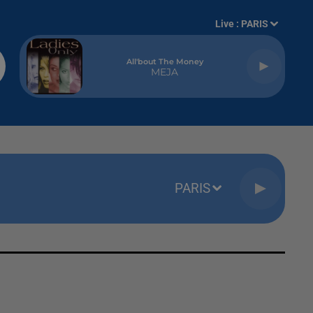
Live :
PARIS
All'bout The Money
MEJA
PARIS