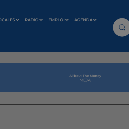
OCALES
RADIO
EMPLOI
AGENDA
All'bout The Money
MEJA