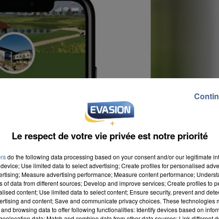
Contin
Le respect de votre vie privée est notre priorité
ers
do the following data processing based on your consent and/or our legitimate int
device; Use limited data to select advertising; Create profiles for personalised adver
vertising; Measure advertising performance; Measure content performance; Unders
ns of data from different sources; Develop and improve services; Create profiles to 
alised content; Use limited data to select content; Ensure security, prevent and detect
ertising and content; Save and communicate privacy choices. These technologies
and browsing data to offer following functionalities: Identify devices based on infor
droid et Apple
. Chaque utilisateur peut paramétrer so
eolocation data; Match and combine data from other data sources; Link different de