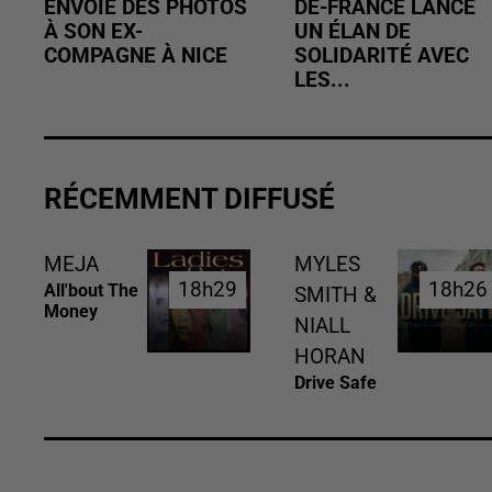
ENVOIE DES PHOTOS
DE-FRANCE LANCE
À SON EX-
UN ÉLAN DE
COMPAGNE À NICE
SOLIDARITÉ AVEC
LES...
RÉCEMMENT DIFFUSÉ
MEJA
MYLES
18h29
18h29
18h26
18h26
All'bout The
SMITH &
Money
NIALL
HORAN
Drive Safe