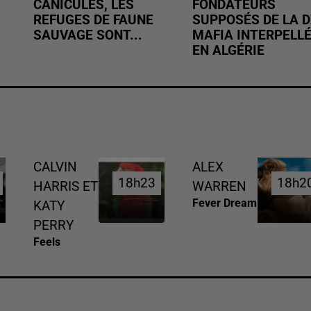
CANICULES, LES
FONDATEURS
REFUGES DE FAUNE
SUPPOSÉS DE LA D
SAUVAGE SONT...
MAFIA INTERPELL
EN ALGÉRIE
CALVIN
ALEX
18h23
18h23
18h2
18h2
HARRIS ET
WARREN
Fever Dream
KATY
PERRY
Feels