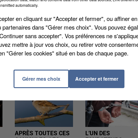
 d'intérêt grâce à des profils pré-existants et
nsmitted automatically.
unicipale de la commune, retrouvez les publications
pter en cliquant sur "Accepter et fermer", ou affiner en
 à la découverte des points d'intérêt de Magny le Hong
/ou partenaires dans "Gérer mes choix". Vous pouvez éga
 possible aussi de signaler un incident, quel qu'il soi
"Continuer sans accepter". Vos préférences ne s'appliqu
t important doit être transmis aux habitants.
uvez mettre à jour vos choix, ou retirer votre consenteme
en "Gérer les cookies" situé en bas de chaque page.
Gérer mes choix
Accepter et fermer
APRÈS TOUTES CES
L’UN DES