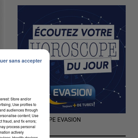
uer sans accepter
erest: Store and/or
tising; Use profiles to
tand audiences through
personalise content; Use
L'HOROSCOPE EVASION
 fraud, and fix errors;
 may process personal
mation actively
n
vices; Identify devices