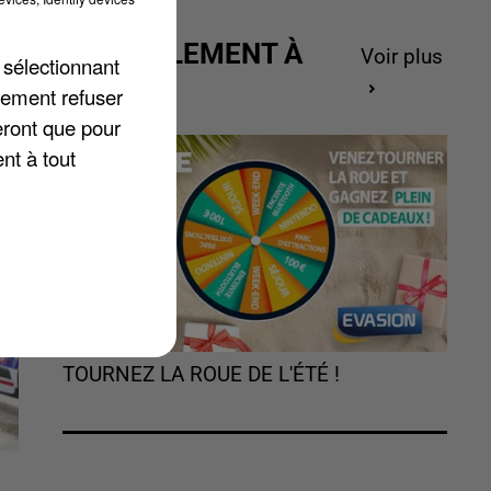
ACTUELLEMENT À
Voir plus
 sélectionnant
re
GAGNER
lement refuser
t,
eront que pour
nt à tout
TOURNEZ LA ROUE DE L'ÉTÉ !