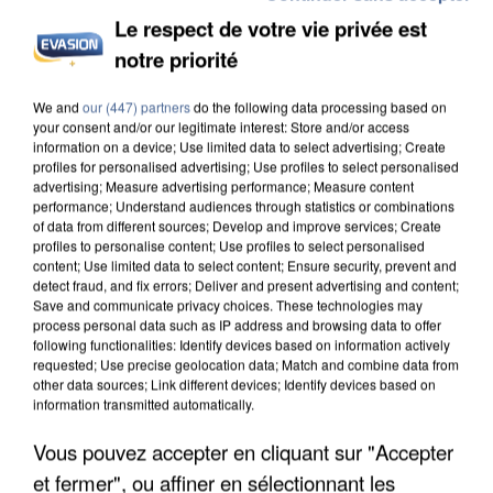
Le respect de votre vie privée est
notre priorité
L’UN DES FONDATEURS SUPPOSÉS DE LA DZ
We and
our (447) partners
do the following data processing based on
MAFIA INTERPELLÉ EN ALGÉRIE
your consent and/or our legitimate interest: Store and/or access
information on a device; Use limited data to select advertising; Create
profiles for personalised advertising; Use profiles to select personalised
advertising; Measure advertising performance; Measure content
performance; Understand audiences through statistics or combinations
of data from different sources; Develop and improve services; Create
profiles to personalise content; Use profiles to select personalised
content; Use limited data to select content; Ensure security, prevent and
detect fraud, and fix errors; Deliver and present advertising and content;
Save and communicate privacy choices. These technologies may
process personal data such as IP address and browsing data to offer
following functionalities: Identify devices based on information actively
requested; Use precise geolocation data; Match and combine data from
other data sources; Link different devices; Identify devices based on
information transmitted automatically.
Vous pouvez accepter en cliquant sur "Accepter
et fermer", ou affiner en sélectionnant les