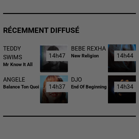
RÉCEMMENT DIFFUSÉ
TEDDY
BEBE REXHA
14h47
14h47
14h44
14h44
New Religion
SWIMS
Mr Know It All
ANGELE
DJO
14h37
14h37
14h34
14h34
Balance Ton Quoi
End Of Beginning