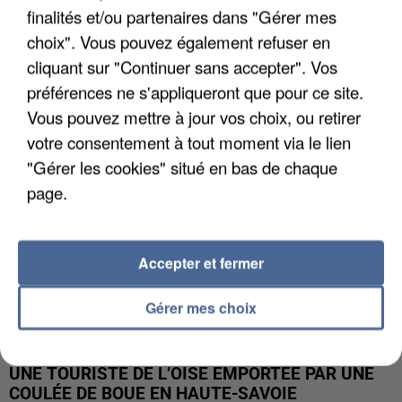
finalités et/ou partenaires dans "Gérer mes
UN SECOND CADRE DE LA DZ MAFIA
choix". Vous pouvez également refuser en
INTERPELLÉ EN ALGÉRIE
cliquant sur "Continuer sans accepter". Vos
préférences ne s'appliqueront que pour ce site.
Vous pouvez mettre à jour vos choix, ou retirer
votre consentement à tout moment via le lien
"Gérer les cookies" situé en bas de chaque
page.
Accepter et fermer
Gérer mes choix
UNE TOURISTE DE L’OISE EMPORTÉE PAR UNE
COULÉE DE BOUE EN HAUTE-SAVOIE