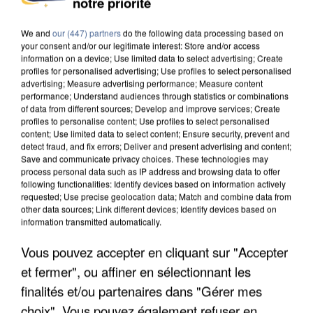
notre priorité
DE SOLIDARITÉ AVEC LES...
We and
our (447) partners
do the following data processing based on
your consent and/or our legitimate interest: Store and/or access
information on a device; Use limited data to select advertising; Create
profiles for personalised advertising; Use profiles to select personalised
advertising; Measure advertising performance; Measure content
performance; Understand audiences through statistics or combinations
of data from different sources; Develop and improve services; Create
profiles to personalise content; Use profiles to select personalised
content; Use limited data to select content; Ensure security, prevent and
detect fraud, and fix errors; Deliver and present advertising and content;
Save and communicate privacy choices. These technologies may
process personal data such as IP address and browsing data to offer
following functionalities: Identify devices based on information actively
requested; Use precise geolocation data; Match and combine data from
other data sources; Link different devices; Identify devices based on
information transmitted automatically.
Vous pouvez accepter en cliquant sur "Accepter
APRÈS TOUTES CES CANICULES, LES REFUGES
et fermer", ou affiner en sélectionnant les
DE FAUNE SAUVAGE SONT...
finalités et/ou partenaires dans "Gérer mes
choix". Vous pouvez également refuser en