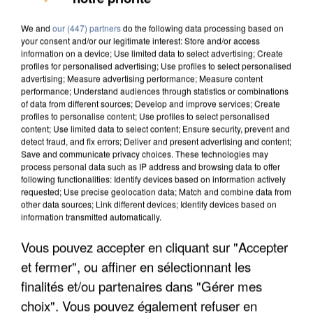
We and
our (447) partners
do the following data processing based on
your consent and/or our legitimate interest: Store and/or access
information on a device; Use limited data to select advertising; Create
profiles for personalised advertising; Use profiles to select personalised
advertising; Measure advertising performance; Measure content
performance; Understand audiences through statistics or combinations
of data from different sources; Develop and improve services; Create
profiles to personalise content; Use profiles to select personalised
content; Use limited data to select content; Ensure security, prevent and
detect fraud, and fix errors; Deliver and present advertising and content;
Save and communicate privacy choices. These technologies may
process personal data such as IP address and browsing data to offer
following functionalities: Identify devices based on information actively
requested; Use precise geolocation data; Match and combine data from
other data sources; Link different devices; Identify devices based on
information transmitted automatically.
Vous pouvez accepter en cliquant sur "Accepter
APRÈS TOUTES CES CANICULES, LES REFUGES
et fermer", ou affiner en sélectionnant les
DE FAUNE SAUVAGE SONT...
finalités et/ou partenaires dans "Gérer mes
choix". Vous pouvez également refuser en