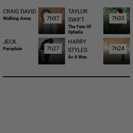
CRAIG DAVID
TAYLOR
7h37
7h37
7h33
7h33
Walking Away
SWIFT
The Fate Of
Ophelia
JECK
HARRY
7h27
7h27
7h24
7h24
Parapluie
STYLES
As It Was