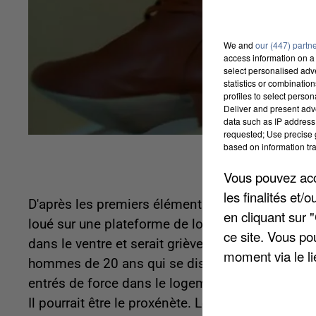
We and
our (447) partn
access information on a 
select personalised ad
statistics or combinatio
profiles to select person
Deliver and present adv
data such as IP address 
requested; Use precise g
based on information tra
Vous pouvez acce
les finalités et
D'après les premiers éléments de l'enquête, la j
en cliquant sur 
loué sur une plateforme de location de biens tou
ce site. Vous po
dans le ventre et serait grièvement blessée. La p
moment via le li
hommes de 20 ans qui se disent être de simples c
entrés de force dans le logement et ont agressé l
Il pourrait être le proxénète. Le logement aurait