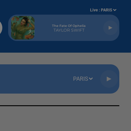
Live :
PARIS
The Fate Of Ophelia
TAYLOR SWIFT
PARIS