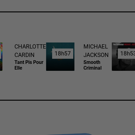
CHARLOTTE
MICHAEL
18h57
18h57
18h5
18h5
CARDIN
JACKSON
Tant Pis Pour
Smooth
Elle
Criminal