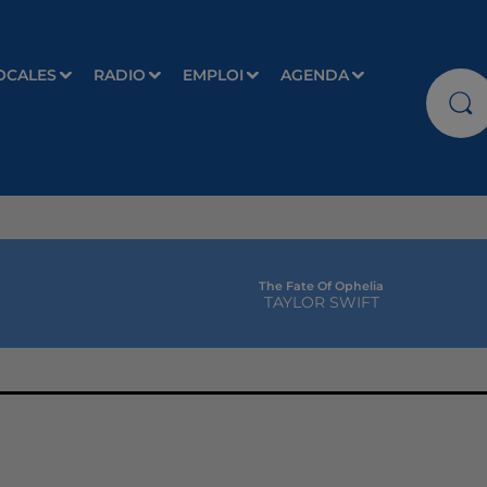
OCALES
RADIO
EMPLOI
AGENDA
The Fate Of Ophelia
TAYLOR SWIFT