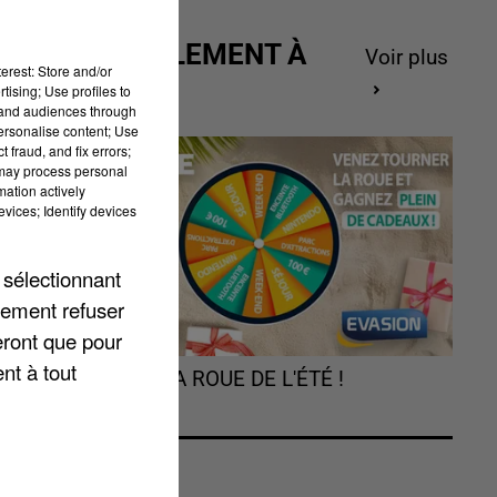
ACTUELLEMENT À
Voir plus
erest: Store and/or
GAGNER
tising; Use profiles to
tand audiences through
personalise content; Use
 fraud, and fix errors;
 may process personal
mation actively
vices; Identify devices
 sélectionnant
lement refuser
t
eront que pour
nt à tout
TOURNEZ LA ROUE DE L'ÉTÉ !
.