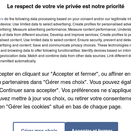
Le respect de votre vie privée est notre priorité
ers
do the following data processing based on your consent and/or our legitimate int
device; Use limited data to select advertising; Create profiles for personalised adver
vertising; Measure advertising performance; Measure content performance; Unders
ns of data from different sources; Develop and improve services; Create profiles to 
alised content; Use limited data to select content; Ensure security, prevent and detect
ertising and content; Save and communicate privacy choices. These technologies
and browsing data to offer following functionalities: Identify devices based on infor
eolocation data; Match and combine data from other data sources; Link different de
nsmitted automatically.
pter en cliquant sur "Accepter et fermer", ou affiner en
/ou partenaires dans "Gérer mes choix". Vous pouvez éga
eune fille de 15 ans se prostituait dans un appartemen
"Continuer sans accepter". Vos préférences ne s'appliqu
ristiques. Elle aurait reçu plusieurs coups de couteau
uvez mettre à jour vos choix, ou retirer votre consenteme
olice a interpellé et placé en garde à vue deux
en "Gérer les cookies" situé en bas de chaque page.
lients. Ils affirment que plusieurs individus sont
'ado. Le locataire de l'appartement a aussi été arrêté
 été loué sur une plateforme spécialisée dans la
Gérer mes choix
Accepter et fermer