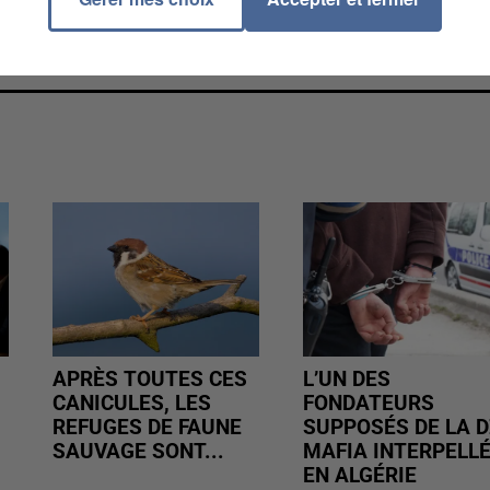
s AirBnb, comme cela a pu nous être indiqué dans un
ver les agresseurs.
APRÈS TOUTES CES
L’UN DES
CANICULES, LES
FONDATEURS
REFUGES DE FAUNE
SUPPOSÉS DE LA D
SAUVAGE SONT...
MAFIA INTERPELL
EN ALGÉRIE