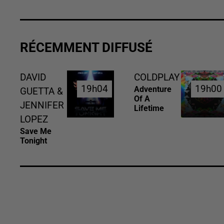
RÉCEMMENT DIFFUSÉ
DAVID
COLDPLAY
19h04
19h04
19h00
19h00
Adventure
GUETTA &
Of A
JENNIFER
Lifetime
LOPEZ
Save Me
Tonight