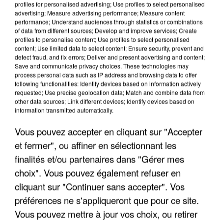
profiles for personalised advertising; Use profiles to select personalised
advertising; Measure advertising performance; Measure content
performance; Understand audiences through statistics or combinations
of data from different sources; Develop and improve services; Create
profiles to personalise content; Use profiles to select personalised
content; Use limited data to select content; Ensure security, prevent and
detect fraud, and fix errors; Deliver and present advertising and content;
Save and communicate privacy choices. These technologies may
process personal data such as IP address and browsing data to offer
following functionalities: Identify devices based on information actively
requested; Use precise geolocation data; Match and combine data from
other data sources; Link different devices; Identify devices based on
LES DONNÉES DE 300 000 CLIENTS DÉROBÉES À
information transmitted automatically.
INTERMARCHÉ APRÈS UNE...
Vous pouvez accepter en cliquant sur "Accepter
et fermer", ou affiner en sélectionnant les
finalités et/ou partenaires dans "Gérer mes
choix". Vous pouvez également refuser en
cliquant sur "Continuer sans accepter". Vos
préférences ne s'appliqueront que pour ce site.
Vous pouvez mettre à jour vos choix, ou retirer