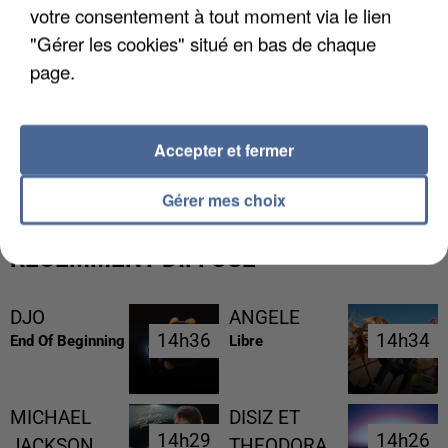
votre consentement à tout moment via le lien
"Gérer les cookies" situé en bas de chaque
page.
Accepter et fermer
LES FRANÇAIS, FANS DE LA FLEMME
Gérer mes choix
RÉCEMMENT DIFFUSÉ
DJO
ANGELE
14h36
14h36
14h34
14h34
End Of Beginning
Libre
MICHAEL
DISIZ ET
14h29
14h29
14h26
14h26
JACKSON
THEODORA