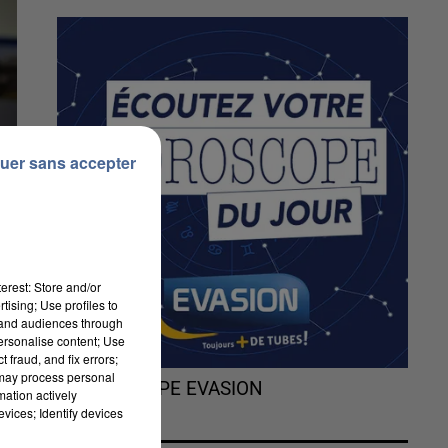
uer sans accepter
erest: Store and/or
tising; Use profiles to
tand audiences through
personalise content; Use
 fraud, and fix errors;
 may process personal
L'HOROSCOPE EVASION
mation actively
vices; Identify devices