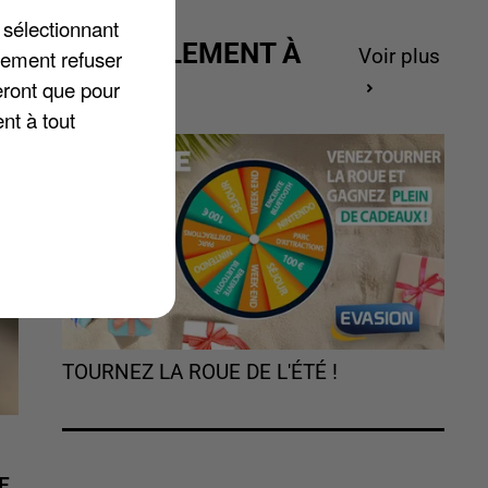
 sélectionnant
ACTUELLEMENT À
lement refuser
Voir plus
GAGNER
eront que pour
nt à tout
TOURNEZ LA ROUE DE L'ÉTÉ !
E