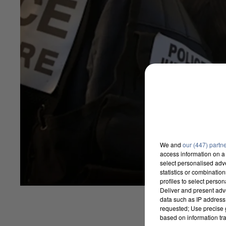
We and
our (447) partn
access information on a 
select personalised ad
statistics or combinatio
profiles to select person
Deliver and present adv
data such as IP address 
requested; Use precise g
based on information tra