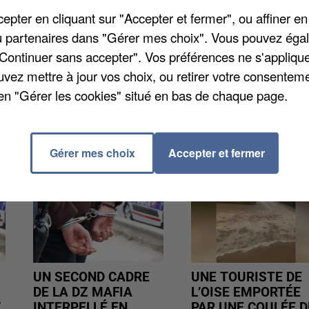
noble, a été retrouvée hier dans l'Essonne. Une
pter en cliquant sur "Accepter et fermer", ou affiner en
s, elle avait fugué de son foyer pour mineurs en
/ou partenaires dans "Gérer mes choix". Vous pouvez éga
à un appel à témoins que la police a pu la localiser.
"Continuer sans accepter". Vos préférences ne s'appliqu
nfance.
uvez mettre à jour vos choix, ou retirer votre consenteme
en "Gérer les cookies" situé en bas de chaque page.
Gérer mes choix
Accepter et fermer
UN SECOND CADRE
UNE TOURISTE DE
DE LA DZ MAFIA
L’OISE EMPORTÉE
Z
INTERPELLÉ EN
PAR UNE COULÉE D