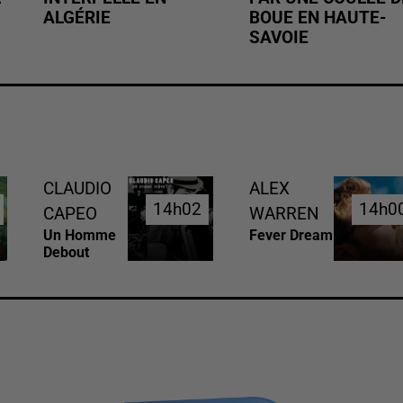
ALGÉRIE
BOUE EN HAUTE-
SAVOIE
CLAUDIO
ALEX
14h02
14h02
14h0
14h0
CAPEO
WARREN
Un Homme
Fever Dream
Debout