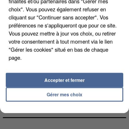
finalités et/ou partenaires dans "Gérer mes
choix". Vous pouvez également refuser en
cliquant sur "Continuer sans accepter". Vos
préférences ne s'appliqueront que pour ce site.
Vous pouvez mettre à jour vos choix, ou retirer
votre consentement à tout moment via le lien
"Gérer les cookies" situé en bas de chaque
page.
Accepter et fermer
Gérer mes choix
L’UN DES FONDATEURS SUPPOSÉS DE LA DZ
MAFIA INTERPELLÉ EN ALGÉRIE