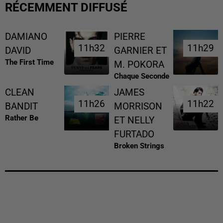
RÉCEMMENT DIFFUSÉ
DAMIANO
PIERRE
11h32
11h32
11h29
11h29
DAVID
GARNIER ET
The First Time
M. POKORA
Chaque Seconde
CLEAN
JAMES
11h26
11h26
11h22
11h22
BANDIT
MORRISON
Rather Be
ET NELLY
FURTADO
Broken Strings