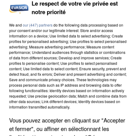
Le respect de votre vie privée est
INCENDIES : L’ÎLE-DE-FRANCE LANCE UN ÉLAN
DE SOLIDARITÉ AVEC LES...
notre priorité
We and
our (447) partners
do the following data processing based on
your consent and/or our legitimate interest: Store and/or access
information on a device; Use limited data to select advertising; Create
profiles for personalised advertising; Use profiles to select personalised
advertising; Measure advertising performance; Measure content
performance; Understand audiences through statistics or combinations
of data from different sources; Develop and improve services; Create
profiles to personalise content; Use profiles to select personalised
content; Use limited data to select content; Ensure security, prevent and
detect fraud, and fix errors; Deliver and present advertising and content;
Save and communicate privacy choices. These technologies may
process personal data such as IP address and browsing data to offer
following functionalities: Identify devices based on information actively
requested; Use precise geolocation data; Match and combine data from
other data sources; Link different devices; Identify devices based on
information transmitted automatically.
Vous pouvez accepter en cliquant sur "Accepter
APRÈS TOUTES CES CANICULES, LES REFUGES
DE FAUNE SAUVAGE SONT...
et fermer", ou affiner en sélectionnant les