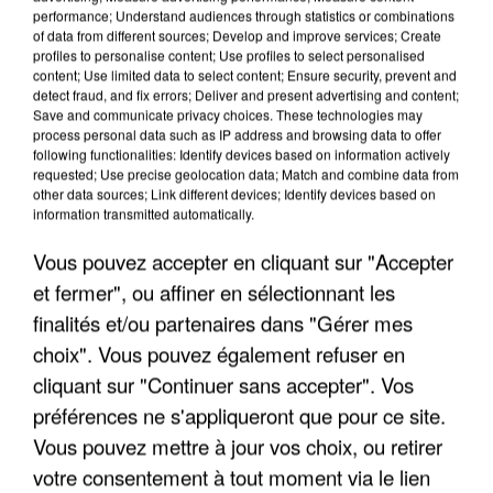
performance; Understand audiences through statistics or combinations
of data from different sources; Develop and improve services; Create
profiles to personalise content; Use profiles to select personalised
content; Use limited data to select content; Ensure security, prevent and
detect fraud, and fix errors; Deliver and present advertising and content;
Save and communicate privacy choices. These technologies may
process personal data such as IP address and browsing data to offer
UNE TOURISTE DE L’OISE EMPORTÉE PAR UNE
following functionalities: Identify devices based on information actively
COULÉE DE BOUE EN HAUTE-SAVOIE
requested; Use precise geolocation data; Match and combine data from
other data sources; Link different devices; Identify devices based on
information transmitted automatically.
Vous pouvez accepter en cliquant sur "Accepter
et fermer", ou affiner en sélectionnant les
finalités et/ou partenaires dans "Gérer mes
choix". Vous pouvez également refuser en
cliquant sur "Continuer sans accepter". Vos
préférences ne s'appliqueront que pour ce site.
Vous pouvez mettre à jour vos choix, ou retirer
votre consentement à tout moment via le lien