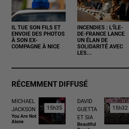
IL TUE SON FILS ET
INCENDIES : L’ÎLE-
ENVOIE DES PHOTOS
DE-FRANCE LANCE
À SON EX-
UN ÉLAN DE
COMPAGNE À NICE
SOLIDARITÉ AVEC
LES...
RÉCEMMENT DIFFUSÉ
MICHAEL
DAVID
15h35
15h35
15h32
15h32
JACKSON
GUETTA
You Are Not
ET SIA
Alone
Beautiful