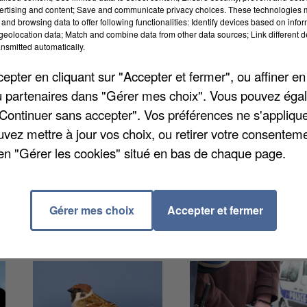
ertising and content; Save and communicate privacy choices. These technologies
and browsing data to offer following functionalities: Identify devices based on infor
eolocation data; Match and combine data from other data sources; Link different de
nsmitted automatically.
eux passion et stratégie organise le festival des jeux
pter en cliquant sur "Accepter et fermer", ou affiner en
 à la salle des fêtes de Crépy-en-Valois.
En famille 
/ou partenaires dans "Gérer mes choix". Vous pouvez éga
k-end convivial pour découvrir les meilleurs jeux de
"Continuer sans accepter". Vos préférences ne s'appliqu
e : 2 euros, tournoi 3 euros. Places limitées selon les
uvez mettre à jour vos choix, ou retirer votre consenteme
sant un mail à
asso.jps@gmail.com
. Rendez-vous le
en "Gérer les cookies" situé en bas de chaque page.
manche 27 octobre de 10h à 18h à la salle des fêtes.
Gérer mes choix
Accepter et fermer