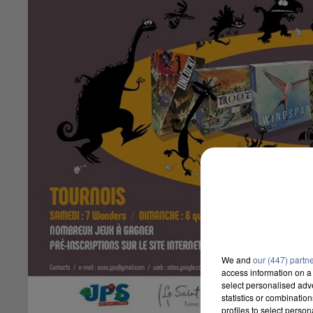
We and
our (447) partn
access information on a 
select personalised ad
statistics or combinatio
profiles to select person