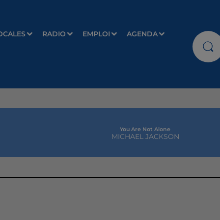
OCALES
RADIO
EMPLOI
AGENDA
You Are Not Alone
MICHAEL JACKSON