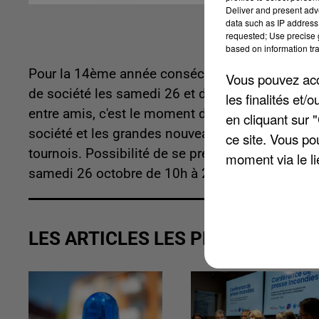
Deliver and present adv
data such as IP address 
requested; Use precise g
based on information tra
Pour la 14ème année consécutive, l'association j
Vous pouvez acce
de société les samedi 26 et dimanche 27 octobre
les finalités et
entre amis, c'est le moment de profiter d'un wee
en cliquant sur 
société et les grandes nouveautés. Tarifs : Entré
ce site. Vous po
tournois. Possibilité de se préinscrire en adres
moment via le li
samedi 26 octobre de 10h à 2h du matin et le di
LES ARTICLES LES PLUS VUS