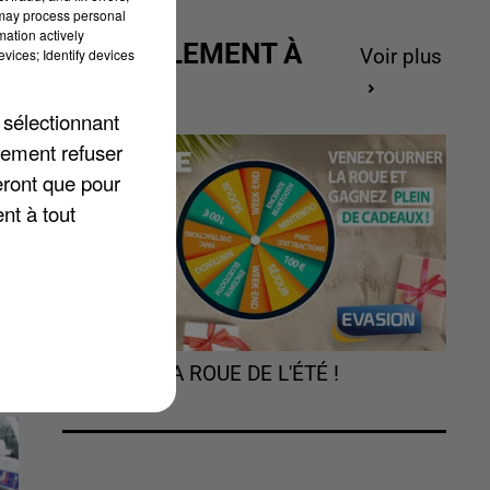
 may process personal
mation actively
ACTUELLEMENT À
vices; Identify devices
Voir plus
GAGNER
 sélectionnant
ou
lement refuser
eront que pour
nt à tout
TOURNEZ LA ROUE DE L'ÉTÉ !