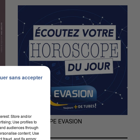
uer sans accepter
erest: Store and/or
L'HOROSCOPE EVASION
tising; Use profiles to
tand audiences through
personalise content; Use
 fraud, and fix errors;