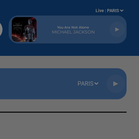
Live :
PARIS
You Are Not Alone
MICHAEL JACKSON
PARIS