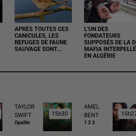
APRÈS TOUTES CES
L’UN DES
CANICULES, LES
FONDATEURS
REFUGES DE FAUNE
SUPPOSÉS DE LA D
SAUVAGE SONT...
MAFIA INTERPELL
EN ALGÉRIE
TAYLOR
AMEL
15h30
15h30
15h2
15h2
SWIFT
BENT
Opalite
1 2 3