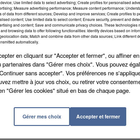
device; Use limited data to select advertising; Create profiles for personalised adver
vertising; Measure advertising performance; Measure content performance; Unders
ns of data from different sources; Develop and improve services; Create profiles to 
alised content; Use limited data to select content; Ensure security, prevent and detect
ertising and content; Save and communicate privacy choices. These technologies
and browsing data to offer following functionalities: Identify devices based on infor
eolocation data; Match and combine data from other data sources; Link different de
nsmitted automatically.
pter en cliquant sur "Accepter et fermer", ou affiner en
/ou partenaires dans "Gérer mes choix". Vous pouvez éga
"Continuer sans accepter". Vos préférences ne s'appliqu
uvez mettre à jour vos choix, ou retirer votre consenteme
d à l’espace Caravelle et au théâtre Luxembourg. Ce
en "Gérer les cookies" situé en bas de chaque page.
Demain ce sera Hot ducks et Dana Fuchs toujours à
 Kays and the hush puppies dès 15h dimanche. Les
rois jours. Plus d'info sur
www.ville-meaux.fr
.
Gérer mes choix
Accepter et fermer