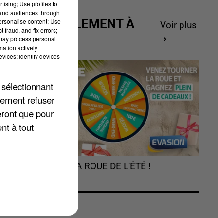
tising; Use profiles to
tand audiences through
ACTUELLEMENT À
personalise content; Use
Voir plus
 fraud, and fix errors;
GAGNER
 may process personal
mation actively
vices; Identify devices
 sélectionnant
lement refuser
eront que pour
nt à tout
TOURNEZ LA ROUE DE L'ÉTÉ !