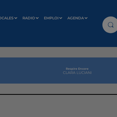
OCALES
RADIO
EMPLOI
AGENDA
Respire Encore
CLARA LUCIANI