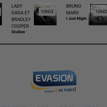
LADY
BRUNO
10h03
10h03
10h0
10h0
GAGA ET
MARS
I Just Might
BRADLEY
COOPER
Shallow