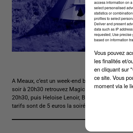
access information on a 
select personalised ad
statistics or combinatio
profiles to select person
Deliver and present adv
data such as IP address 
requested; Use precise g
based on information tra
Vous pouvez acce
les finalités et
en cliquant sur 
ce site. Vous po
A Meaux, c’est un week-end blues qui vous atten
moment via le li
soir à 20h30 retrouvez Magic Buck et Pura Fe. 
20h30, puis Heloise Lenoir, Blues Band et Soul
tarifs sont de 5 euros la soirée, et 12 euros les t