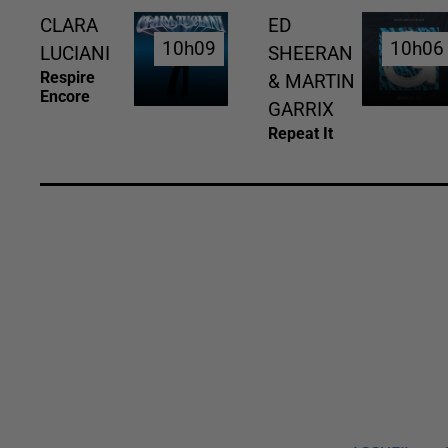
CLARA
ED
10h09
10h09
10h06
10h06
LUCIANI
SHEERAN
Respire
& MARTIN
Encore
GARRIX
Repeat It