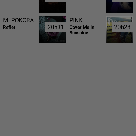
M. POKORA
PINK
20h31
20h31
20h28
20h28
Reflet
Cover Me In
Sunshine