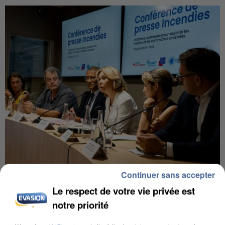
Continuer sans accepter
INCENDIES : L’ÎLE-DE-FRANCE LANCE UN ÉLAN
DE SOLIDARITÉ AVEC LES...
Le respect de votre vie privée est
notre priorité