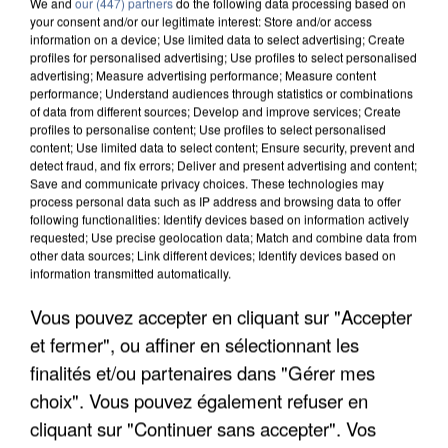
We and
our (447) partners
do the following data processing based on
your consent and/or our legitimate interest: Store and/or access
information on a device; Use limited data to select advertising; Create
profiles for personalised advertising; Use profiles to select personalised
advertising; Measure advertising performance; Measure content
performance; Understand audiences through statistics or combinations
of data from different sources; Develop and improve services; Create
profiles to personalise content; Use profiles to select personalised
content; Use limited data to select content; Ensure security, prevent and
detect fraud, and fix errors; Deliver and present advertising and content;
Save and communicate privacy choices. These technologies may
process personal data such as IP address and browsing data to offer
following functionalities: Identify devices based on information actively
requested; Use precise geolocation data; Match and combine data from
other data sources; Link different devices; Identify devices based on
information transmitted automatically.
APRÈS TOUTES CES CANICULES, LES REFUGES
DE FAUNE SAUVAGE SONT...
Vous pouvez accepter en cliquant sur "Accepter
et fermer", ou affiner en sélectionnant les
finalités et/ou partenaires dans "Gérer mes
choix". Vous pouvez également refuser en
cliquant sur "Continuer sans accepter". Vos