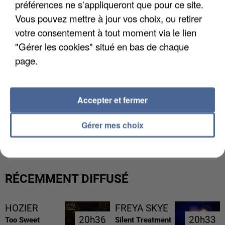
préférences ne s'appliqueront que pour ce site.
Vous pouvez mettre à jour vos choix, ou retirer
votre consentement à tout moment via le lien
"Gérer les cookies" situé en bas de chaque
page.
Accepter et fermer
L’UN DES FONDATEURS SUPPOSÉS DE LA DZ
Gérer mes choix
MAFIA INTERPELLÉ EN ALGÉRIE
RÉCEMMENT DIFFUSÉ
HOZIER
FREYA SKYE
20h36
20h36
20h33
20h33
Too Sweet
Silent Treatment