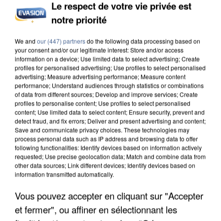
Le respect de votre vie privée est
INCENDIES : L’ÎLE-DE-FRANCE LANCE UN ÉLAN
DE SOLIDARITÉ AVEC LES...
notre priorité
We and
our (447) partners
do the following data processing based on
your consent and/or our legitimate interest: Store and/or access
information on a device; Use limited data to select advertising; Create
profiles for personalised advertising; Use profiles to select personalised
advertising; Measure advertising performance; Measure content
performance; Understand audiences through statistics or combinations
of data from different sources; Develop and improve services; Create
profiles to personalise content; Use profiles to select personalised
content; Use limited data to select content; Ensure security, prevent and
detect fraud, and fix errors; Deliver and present advertising and content;
Save and communicate privacy choices. These technologies may
process personal data such as IP address and browsing data to offer
following functionalities: Identify devices based on information actively
requested; Use precise geolocation data; Match and combine data from
other data sources; Link different devices; Identify devices based on
information transmitted automatically.
Vous pouvez accepter en cliquant sur "Accepter
APRÈS TOUTES CES CANICULES, LES REFUGES
DE FAUNE SAUVAGE SONT...
et fermer", ou affiner en sélectionnant les