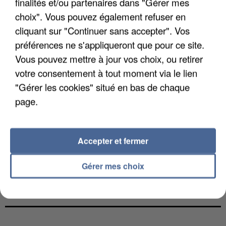
finalités et/ou partenaires dans "Gérer mes
choix". Vous pouvez également refuser en
cliquant sur "Continuer sans accepter". Vos
préférences ne s'appliqueront que pour ce site.
Vous pouvez mettre à jour vos choix, ou retirer
votre consentement à tout moment via le lien
"Gérer les cookies" situé en bas de chaque
page.
Accepter et fermer
Gérer mes choix
L’UN DES FONDATEURS SUPPOSÉS DE LA DZ
MAFIA INTERPELLÉ EN ALGÉRIE