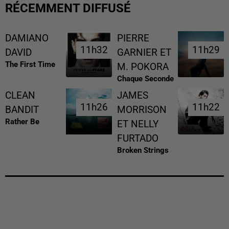
RÉCEMMENT DIFFUSÉ
DAMIANO
PIERRE
11h32
11h32
11h29
11h29
DAVID
GARNIER ET
The First Time
M. POKORA
Chaque Seconde
CLEAN
JAMES
11h26
11h26
11h22
11h22
BANDIT
MORRISON
Rather Be
ET NELLY
FURTADO
Broken Strings