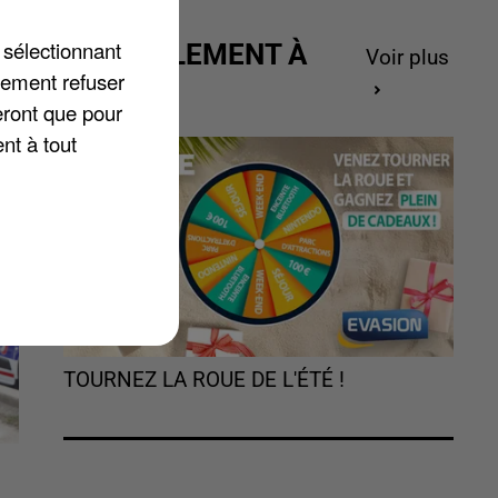
 sélectionnant
ACTUELLEMENT À
Voir plus
lement refuser
GAGNER
eront que pour
nt à tout
TOURNEZ LA ROUE DE L'ÉTÉ !