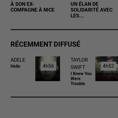
À SON EX-
UN ÉLAN DE
COMPAGNE À NICE
SOLIDARITÉ AVEC
LES...
RÉCEMMENT DIFFUSÉ
ADELE
TAYLOR
4h56
4h56
4h52
4h52
Hello
SWIFT
I Knew You
Were
Trouble