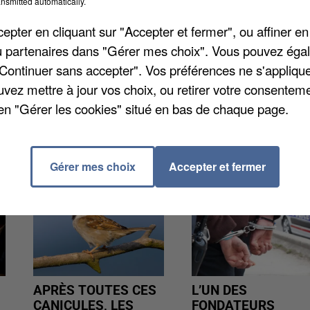
nsmitted automatically.
pter en cliquant sur "Accepter et fermer", ou affiner en
a été agressé au couteau dimanche soir. Un jeune
/ou partenaires dans "Gérer mes choix". Vous pouvez éga
 un peu trop d’insistance. Après la bagarre avec les
"Continuer sans accepter". Vos préférences ne s'appliqu
yé. Les jours du vigile ne seraient pas en danger.
uvez mettre à jour vos choix, ou retirer votre consenteme
en "Gérer les cookies" situé en bas de chaque page.
Gérer mes choix
Accepter et fermer
APRÈS TOUTES CES
L’UN DES
CANICULES, LES
FONDATEURS