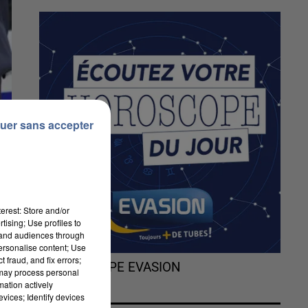
uer sans accepter
erest: Store and/or
tising; Use profiles to
tand audiences through
personalise content; Use
 fraud, and fix errors;
L'HOROSCOPE EVASION
 may process personal
mation actively
vices; Identify devices