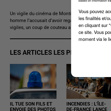
based on information tra
Vous pouvez acce
Un vigile du cinéma de Montigny-le-Bretonneux 
les finalités et
homme l’accusait d’avoir regardé sa fiancée avec
en cliquant sur 
vigiles, un coup de couteau a été porté à l'emplo
ce site. Vous po
moment via le li
LES ARTICLES LES PLUS VUS
IL TUE SON FILS ET
INCENDIES : L’ÎLE-
ENVOIE DES PHOTOS
DE-FRANCE LANCE