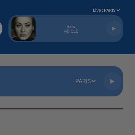
Live :
PARIS
Hello
ADELE
PARIS