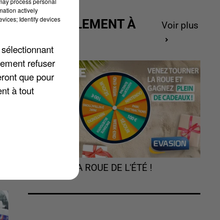
 may process personal
mation actively
vices; Identify devices
ACTUELLEMENT À
Voir plus
t
GAGNER
 sélectionnant
lement refuser
eront que pour
nt à tout
TOURNEZ LA ROUE DE L'ÉTÉ !