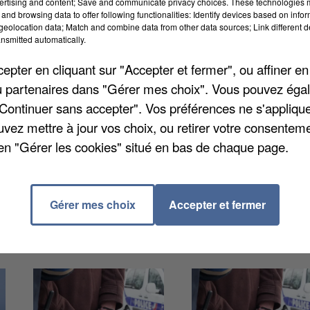
ertising and content; Save and communicate privacy choices. These technologies
and browsing data to offer following functionalities: Identify devices based on infor
eolocation data; Match and combine data from other data sources; Link different de
une de Cléry-sur-Somme. Un véhicule, plus précisémen
nsmitted automatically.
end. Le vol a été constaté hier matin par des agents
pter en cliquant sur "Accepter et fermer", ou affiner en
 technique aurait aussi été forcé puis fouillé, sans que
/ou partenaires dans "Gérer mes choix". Vous pouvez éga
ar les gendarmes. Aucune interpellation n'a eu lieu
"Continuer sans accepter". Vos préférences ne s'appliqu
uvez mettre à jour vos choix, ou retirer votre consenteme
en "Gérer les cookies" situé en bas de chaque page.
Gérer mes choix
Accepter et fermer