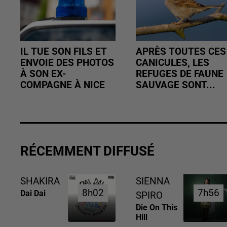
IL TUE SON FILS ET
APRÈS TOUTES CES
ENVOIE DES PHOTOS
CANICULES, LES
À SON EX-
REFUGES DE FAUNE
COMPAGNE À NICE
SAUVAGE SONT...
RÉCEMMENT DIFFUSÉ
SHAKIRA
SIENNA
8h02
8h02
7h56
7h56
Dai Dai
SPIRO
Die On This
Hill