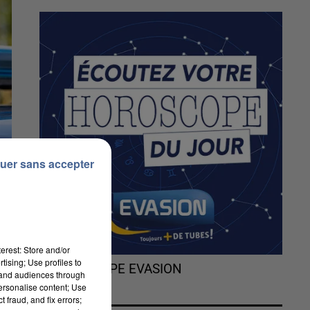
uer sans accepter
erest: Store and/or
tising; Use profiles to
L'HOROSCOPE EVASION
tand audiences through
personalise content; Use
 fraud, and fix errors;