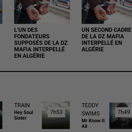
L’UN DES
UN SECOND CADRE
FONDATEURS
DE LA DZ MAFIA
SUPPOSÉS DE LA DZ
INTERPELLÉ EN
MAFIA INTERPELLÉ
ALGÉRIE
EN ALGÉRIE
TRAIN
TEDDY
7h53
7h53
7h49
7h49
Hey Soul
SWIMS
Sister
Mr Know It
All