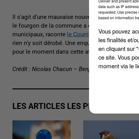
Deliver and present adv
data such as IP address 
requested; Use precise g
Il s'agit d'une mauvaise nouvelle pour la comm
based on information tra
le fourgon de la commune a été dérobé ce week-
Vous pouvez acce
municipaux, raconte
le Courrier Picard
. Le local
les finalités et
rien n'y soit dérobé. Une enquête a été ouverte p
en cliquant sur 
pour le moment dans cette affaire.
ce site. Vous po
moment via le li
Crédit : Nicolas Chacun – Benjamin Swiniarski
LES ARTICLES LES PLUS VUS