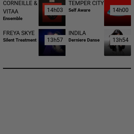
CORNEILLE &
TEMPER CITY
14h03
14h03
14h00
14h00
Self Aware
VITAA
Ensemble
FREYA SKYE
INDILA
13h57
13h57
13h54
13h54
Silent Treatment
Derniere Danse