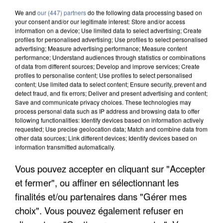
We and
our (447) partners
do the following data processing based on
your consent and/or our legitimate interest: Store and/or access
information on a device; Use limited data to select advertising; Create
profiles for personalised advertising; Use profiles to select personalised
advertising; Measure advertising performance; Measure content
performance; Understand audiences through statistics or combinations
of data from different sources; Develop and improve services; Create
profiles to personalise content; Use profiles to select personalised
content; Use limited data to select content; Ensure security, prevent and
detect fraud, and fix errors; Deliver and present advertising and content;
Save and communicate privacy choices. These technologies may
process personal data such as IP address and browsing data to offer
following functionalities: Identify devices based on information actively
requested; Use precise geolocation data; Match and combine data from
other data sources; Link different devices; Identify devices based on
information transmitted automatically.
APRÈS TOUTES CES CANICULES, LES REFUGES
Vous pouvez accepter en cliquant sur "Accepter
DE FAUNE SAUVAGE SONT...
et fermer", ou affiner en sélectionnant les
finalités et/ou partenaires dans "Gérer mes
choix". Vous pouvez également refuser en