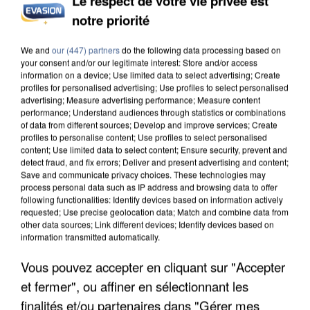
Le respect de votre vie privée est
notre priorité
UNE TOURISTE DE L’OISE EMPORTÉE PAR UNE
COULÉE DE BOUE EN HAUTE-SAVOIE
We and
our (447) partners
do the following data processing based on
your consent and/or our legitimate interest: Store and/or access
information on a device; Use limited data to select advertising; Create
profiles for personalised advertising; Use profiles to select personalised
advertising; Measure advertising performance; Measure content
performance; Understand audiences through statistics or combinations
of data from different sources; Develop and improve services; Create
profiles to personalise content; Use profiles to select personalised
content; Use limited data to select content; Ensure security, prevent and
detect fraud, and fix errors; Deliver and present advertising and content;
Save and communicate privacy choices. These technologies may
process personal data such as IP address and browsing data to offer
following functionalities: Identify devices based on information actively
requested; Use precise geolocation data; Match and combine data from
other data sources; Link different devices; Identify devices based on
information transmitted automatically.
Vous pouvez accepter en cliquant sur "Accepter
et fermer", ou affiner en sélectionnant les
LES DONNÉES DE 300 000 CLIENTS DÉROBÉES À
finalités et/ou partenaires dans "Gérer mes