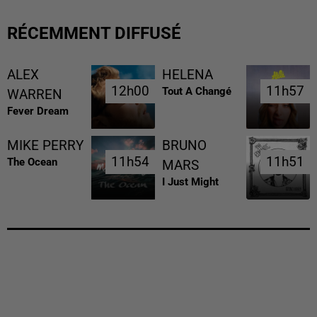
RÉCEMMENT DIFFUSÉ
ALEX
HELENA
12h00
12h00
11h57
11h57
Tout A Changé
WARREN
Fever Dream
MIKE PERRY
BRUNO
11h54
11h54
11h51
11h51
The Ocean
MARS
I Just Might