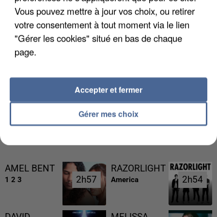
Vous pouvez mettre à jour vos choix, ou retirer
votre consentement à tout moment via le lien
"Gérer les cookies" situé en bas de chaque
page.
L’UN DES FONDATEURS SUPPOSÉS DE LA DZ
MAFIA INTERPELLÉ EN ALGÉRIE
Accepter et fermer
Gérer mes choix
RÉCEMMENT DIFFUSÉ
AMEL BENT
RAZORLIGHT
2h57
2h57
2h54
2h54
1 2 3
America
DAVID
MELISSA