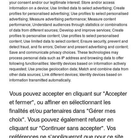
your consent and/or our legitimate interest: Store and/or access
information on a device; Use limited data to select advertising; Create
profiles for personalised advertising; Use profiles to select personalised
advertising; Measure advertising performance; Measure content
performance; Understand audiences through statistics or combinations
of data from different sources; Develop and improve services; Create
profiles to personalise content; Use profiles to select personalised
content; Use limited data to select content; Ensure security, prevent and
detect fraud, and fix errors; Deliver and present advertising and content;
Save and communicate privacy choices. These technologies may
process personal data such as IP address and browsing data to offer
following functionalities: Identify devices based on information actively
APRÈS TOUTES CES CANICULES, LES REFUGES
requested; Use precise geolocation data; Match and combine data from
other data sources; Link different devices; Identify devices based on
DE FAUNE SAUVAGE SONT...
information transmitted automatically.
Vous pouvez accepter en cliquant sur "Accepter
et fermer", ou affiner en sélectionnant les
finalités et/ou partenaires dans "Gérer mes
choix". Vous pouvez également refuser en
cliquant sur "Continuer sans accepter". Vos
préférences ne s'appliqueront que pour ce site.