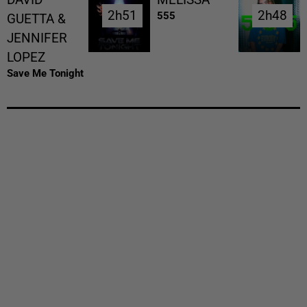
2h51
2h51
2h48
2h48
555
GUETTA &
JENNIFER
LOPEZ
Save Me Tonight