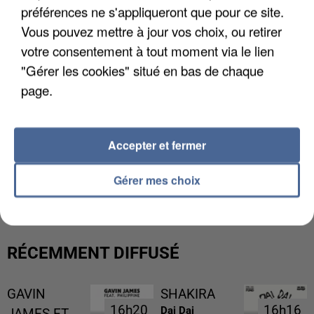
préférences ne s'appliqueront que pour ce site.
Vous pouvez mettre à jour vos choix, ou retirer
votre consentement à tout moment via le lien
"Gérer les cookies" situé en bas de chaque
page.
Accepter et fermer
LES DONNÉES DE 300 000 CLIENTS DÉROBÉES À
INTERMARCHÉ APRÈS UNE...
Gérer mes choix
RÉCEMMENT DIFFUSÉ
GAVIN
SHAKIRA
16h20
16h20
16h16
16h16
Dai Dai
JAMES ET