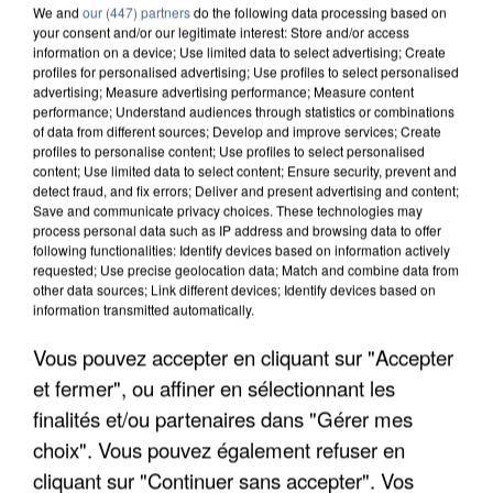
We and
our (447) partners
do the following data processing based on
your consent and/or our legitimate interest: Store and/or access
information on a device; Use limited data to select advertising; Create
profiles for personalised advertising; Use profiles to select personalised
advertising; Measure advertising performance; Measure content
performance; Understand audiences through statistics or combinations
of data from different sources; Develop and improve services; Create
profiles to personalise content; Use profiles to select personalised
content; Use limited data to select content; Ensure security, prevent and
detect fraud, and fix errors; Deliver and present advertising and content;
Save and communicate privacy choices. These technologies may
process personal data such as IP address and browsing data to offer
following functionalities: Identify devices based on information actively
requested; Use precise geolocation data; Match and combine data from
other data sources; Link different devices; Identify devices based on
information transmitted automatically.
UNE TOURISTE DE L’OISE EMPORTÉE PAR UNE
COULÉE DE BOUE EN HAUTE-SAVOIE
Vous pouvez accepter en cliquant sur "Accepter
et fermer", ou affiner en sélectionnant les
finalités et/ou partenaires dans "Gérer mes
choix". Vous pouvez également refuser en
cliquant sur "Continuer sans accepter". Vos