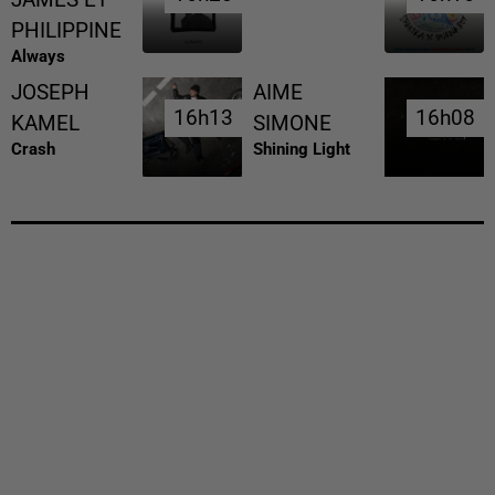
PHILIPPINE
Always
JOSEPH
AIME
16h13
16h13
16h08
16h08
KAMEL
SIMONE
Crash
Shining Light