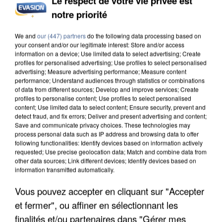
Le respect de votre vie privée est
INCENDIES : L’ÎLE-DE-FRANCE LANCE UN ÉLAN
notre priorité
DE SOLIDARITÉ AVEC LES...
We and
our (447) partners
do the following data processing based on
your consent and/or our legitimate interest: Store and/or access
information on a device; Use limited data to select advertising; Create
profiles for personalised advertising; Use profiles to select personalised
advertising; Measure advertising performance; Measure content
performance; Understand audiences through statistics or combinations
of data from different sources; Develop and improve services; Create
profiles to personalise content; Use profiles to select personalised
content; Use limited data to select content; Ensure security, prevent and
detect fraud, and fix errors; Deliver and present advertising and content;
Save and communicate privacy choices. These technologies may
process personal data such as IP address and browsing data to offer
following functionalities: Identify devices based on information actively
requested; Use precise geolocation data; Match and combine data from
other data sources; Link different devices; Identify devices based on
information transmitted automatically.
Vous pouvez accepter en cliquant sur "Accepter
APRÈS TOUTES CES CANICULES, LES REFUGES
et fermer", ou affiner en sélectionnant les
DE FAUNE SAUVAGE SONT...
finalités et/ou partenaires dans "Gérer mes