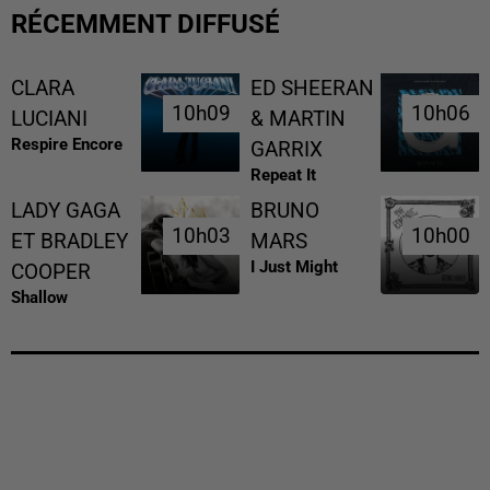
RÉCEMMENT DIFFUSÉ
CLARA
ED SHEERAN
10h09
10h09
10h06
10h06
LUCIANI
& MARTIN
Respire Encore
GARRIX
Repeat It
LADY GAGA
BRUNO
10h03
10h03
10h00
10h00
ET BRADLEY
MARS
I Just Might
COOPER
Shallow