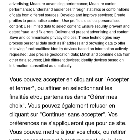
advertising; Measure advertising performance; Measure content
performance; Understand audiences through statistics or combinations
of data from different sources; Develop and improve services; Create
profiles to personalise content; Use profiles to select personalised
content; Use limited data to select content; Ensure security, prevent and
detect fraud, and fix errors; Deliver and present advertising and content;
Save and communicate privacy choices. These technologies may
process personal data such as IP address and browsing data to offer
following functionalities: Identify devices based on information actively
UNE TOURISTE DE L’OISE EMPORTÉE PAR UNE
requested; Use precise geolocation data; Match and combine data from
COULÉE DE BOUE EN HAUTE-SAVOIE
other data sources; Link different devices; Identify devices based on
information transmitted automatically.
Vous pouvez accepter en cliquant sur "Accepter
et fermer", ou affiner en sélectionnant les
finalités et/ou partenaires dans "Gérer mes
choix". Vous pouvez également refuser en
cliquant sur "Continuer sans accepter". Vos
préférences ne s'appliqueront que pour ce site.
Vous pouvez mettre à jour vos choix, ou retirer
votre consentement à tout moment via le lien