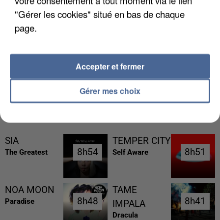
"Gérer les cookies" situé en bas de chaque
page.
LES DONNÉES DE 300 000 CLIENTS DÉROBÉES À
INTERMARCHÉ APRÈS UNE...
Accepter et fermer
Gérer mes choix
RÉCEMMENT DIFFUSÉ
SIA
TEMPER CITY
8h54
8h54
8h51
8h51
The Greatest
Self Aware
NOA MOON
TAME
8h48
8h48
8h41
8h41
Paradise
IMPALA
Dracula