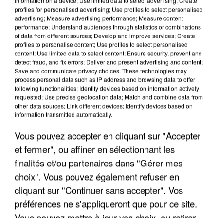
information on a device; Use limited data to select advertising; Create
profiles for personalised advertising; Use profiles to select personalised
advertising; Measure advertising performance; Measure content
performance; Understand audiences through statistics or combinations
of data from different sources; Develop and improve services; Create
profiles to personalise content; Use profiles to select personalised
content; Use limited data to select content; Ensure security, prevent and
detect fraud, and fix errors; Deliver and present advertising and content;
Save and communicate privacy choices. These technologies may
process personal data such as IP address and browsing data to offer
following functionalities: Identify devices based on information actively
requested; Use precise geolocation data; Match and combine data from
UNE TOURISTE DE L’OISE EMPORTÉE PAR UNE
other data sources; Link different devices; Identify devices based on
COULÉE DE BOUE EN HAUTE-SAVOIE
information transmitted automatically.
Vous pouvez accepter en cliquant sur "Accepter
et fermer", ou affiner en sélectionnant les
finalités et/ou partenaires dans "Gérer mes
choix". Vous pouvez également refuser en
cliquant sur "Continuer sans accepter". Vos
préférences ne s'appliqueront que pour ce site.
Vous pouvez mettre à jour vos choix, ou retirer