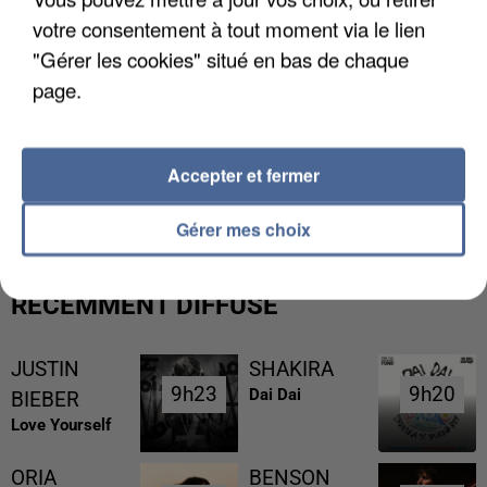
votre consentement à tout moment via le lien
"Gérer les cookies" situé en bas de chaque
page.
LES DONNÉES DE 300 000 CLIENTS DÉROBÉES À
Accepter et fermer
INTERMARCHÉ APRÈS UNE...
Gérer mes choix
RÉCEMMENT DIFFUSÉ
JUSTIN
SHAKIRA
9h23
9h23
9h20
9h20
Dai Dai
BIEBER
Love Yourself
ORIA
BENSON