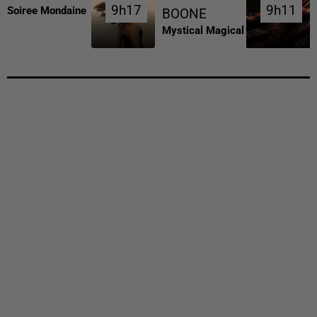
9h17
9h17
9h11
9h11
Soiree Mondaine
BOONE
Mystical Magical