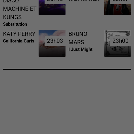
DISCO
MACHINE ET
KUNGS
Substitution
KATY PERRY
BRUNO
23h03
23h03
23h00
23h00
California Gurls
MARS
I Just Might