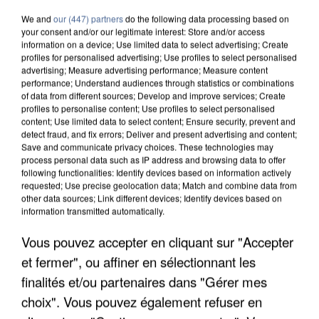
We and
our (447) partners
do the following data processing based on
your consent and/or our legitimate interest: Store and/or access
information on a device; Use limited data to select advertising; Create
profiles for personalised advertising; Use profiles to select personalised
advertising; Measure advertising performance; Measure content
performance; Understand audiences through statistics or combinations
of data from different sources; Develop and improve services; Create
profiles to personalise content; Use profiles to select personalised
content; Use limited data to select content; Ensure security, prevent and
detect fraud, and fix errors; Deliver and present advertising and content;
Save and communicate privacy choices. These technologies may
process personal data such as IP address and browsing data to offer
following functionalities: Identify devices based on information actively
requested; Use precise geolocation data; Match and combine data from
other data sources; Link different devices; Identify devices based on
UN SECOND CADRE DE LA DZ MAFIA
information transmitted automatically.
INTERPELLÉ EN ALGÉRIE
Vous pouvez accepter en cliquant sur "Accepter
et fermer", ou affiner en sélectionnant les
finalités et/ou partenaires dans "Gérer mes
choix". Vous pouvez également refuser en