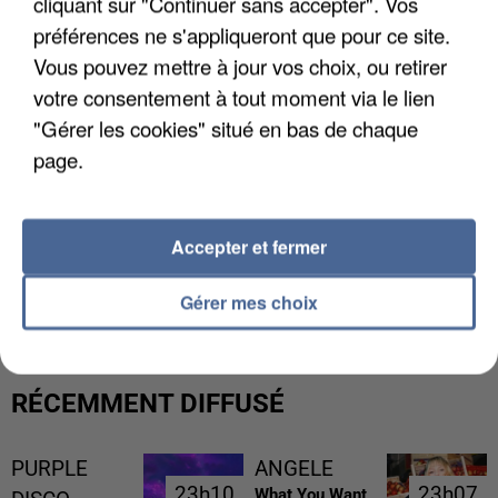
cliquant sur "Continuer sans accepter". Vos
préférences ne s'appliqueront que pour ce site.
Vous pouvez mettre à jour vos choix, ou retirer
votre consentement à tout moment via le lien
"Gérer les cookies" situé en bas de chaque
page.
Accepter et fermer
UNE TOURISTE DE L’OISE EMPORTÉE PAR UNE
COULÉE DE BOUE EN HAUTE-SAVOIE
Gérer mes choix
RÉCEMMENT DIFFUSÉ
PURPLE
ANGELE
23h10
23h10
23h07
23h07
What You Want