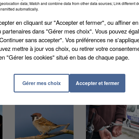
eolocation data; Match and combine data from other data sources; Link different de
nsmitted automatically.
erniers chiffres de la délinquance pour 2019. Et la
pter en cliquant sur "Accepter et fermer", ou affiner en
, comme tous les départements d'Île-de-France. 8
/ou partenaires dans "Gérer mes choix". Vous pouvez éga
yenne l'an dernier dans le département, bien au-dess
"Continuer sans accepter". Vos préférences ne s'appliqu
 la taille de la commune est importante, plus le nomb
uvez mettre à jour vos choix, ou retirer votre consenteme
briolage atteint les 9,3 pour 1.000 logements dans l
en "Gérer les cookies" situé en bas de chaque page.
Gérer mes choix
Accepter et fermer