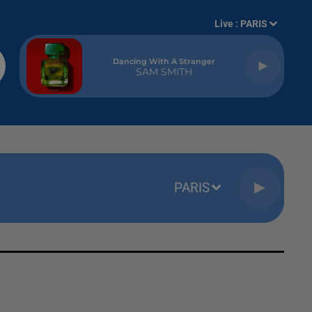
Live :
PARIS
Dancing With A Stranger
SAM SMITH
PARIS