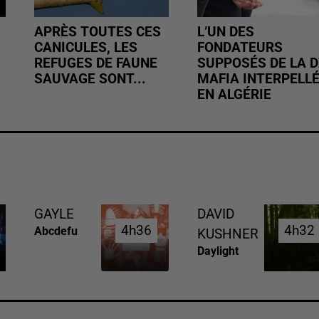
APRÈS TOUTES CES
L’UN DES
CANICULES, LES
FONDATEURS
REFUGES DE FAUNE
SUPPOSÉS DE LA D
SAUVAGE SONT...
MAFIA INTERPELL
EN ALGÉRIE
GAYLE
DAVID
4h36
4h36
4h32
4h32
Abcdefu
KUSHNER
Daylight