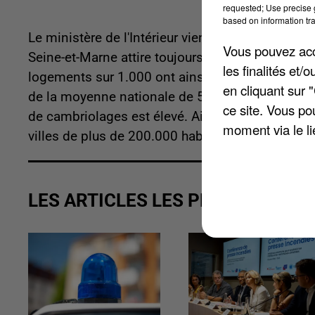
requested; Use precise g
based on information tra
Le ministère de l'Intérieur vient de publier ses d
Vous pouvez acce
Seine-et-Marne attire toujours les cambrioleurs
les finalités et
logements sur 1.000 ont ainsi été visités en mo
en cliquant sur 
de la moyenne nationale de 5 sur 1.000. Et plus
ce site. Vous po
de cambriolages est élevé. Ainsi, le taux de cam
moment via le li
villes de plus de 200.000 habitants.
LES ARTICLES LES PLUS VUS