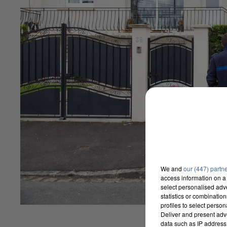
We and
our (447) partn
access information on a 
select personalised ad
statistics or combinatio
profiles to select person
Deliver and present adv
data such as IP address 