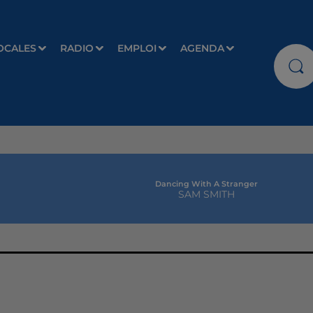
OCALES
RADIO
EMPLOI
AGENDA
Dancing With A Stranger
SAM SMITH