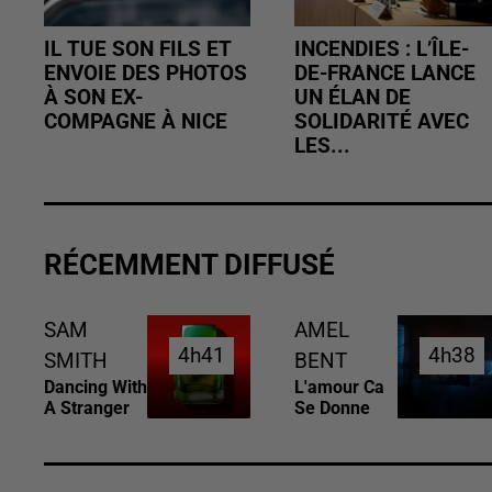
IL TUE SON FILS ET
INCENDIES : L’ÎLE-
ENVOIE DES PHOTOS
DE-FRANCE LANCE
À SON EX-
UN ÉLAN DE
COMPAGNE À NICE
SOLIDARITÉ AVEC
LES...
RÉCEMMENT DIFFUSÉ
SAM
AMEL
4h41
4h41
4h38
4h38
SMITH
BENT
Dancing With
L'amour Ca
A Stranger
Se Donne