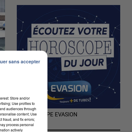
uer sans accepter
erest: Store and/or
tising; Use profiles to
tand audiences through
personalise content; Use
L'HOROSCOPE EVASION
 fraud, and fix errors;
 may process personal
mation actively