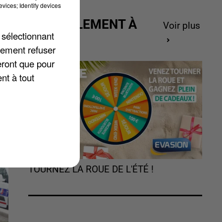
vices; Identify devices
ACTUELLEMENT À
Voir plus
 sélectionnant
GAGNER
lement refuser
us
eront que pour
re
nt à tout
es
TOURNEZ LA ROUE DE L'ÉTÉ !