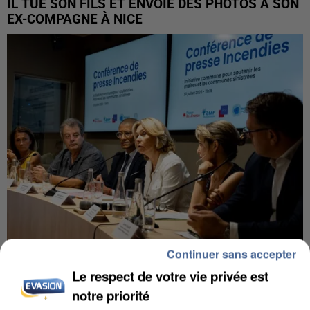
IL TUE SON FILS ET ENVOIE DES PHOTOS À SON
EX-COMPAGNE À NICE
Continuer sans accepter
INCENDIES : L’ÎLE-DE-FRANCE LANCE UN ÉLAN
Le respect de votre vie privée est
DE SOLIDARITÉ AVEC LES...
notre priorité