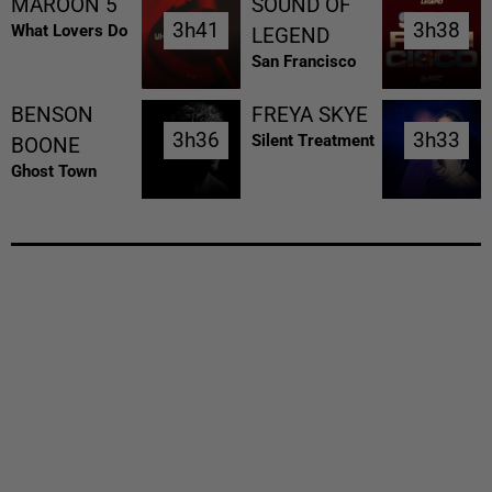
MAROON 5
SOUND OF
3h41
3h41
3h38
3h38
What Lovers Do
LEGEND
San Francisco
BENSON
FREYA SKYE
3h36
3h36
3h33
3h33
Silent Treatment
BOONE
Ghost Town