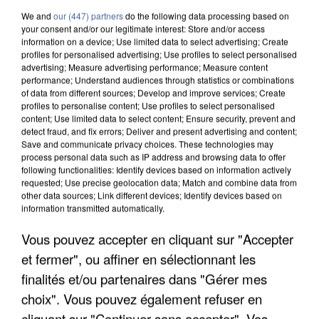
We and
our (447) partners
do the following data processing based on
your consent and/or our legitimate interest: Store and/or access
information on a device; Use limited data to select advertising; Create
profiles for personalised advertising; Use profiles to select personalised
advertising; Measure advertising performance; Measure content
performance; Understand audiences through statistics or combinations
of data from different sources; Develop and improve services; Create
profiles to personalise content; Use profiles to select personalised
content; Use limited data to select content; Ensure security, prevent and
detect fraud, and fix errors; Deliver and present advertising and content;
Save and communicate privacy choices. These technologies may
process personal data such as IP address and browsing data to offer
following functionalities: Identify devices based on information actively
requested; Use precise geolocation data; Match and combine data from
other data sources; Link different devices; Identify devices based on
information transmitted automatically.
APRÈS TOUTES CES CANICULES, LES REFUGES
Vous pouvez accepter en cliquant sur "Accepter
DE FAUNE SAUVAGE SONT...
et fermer", ou affiner en sélectionnant les
finalités et/ou partenaires dans "Gérer mes
choix". Vous pouvez également refuser en
cliquant sur "Continuer sans accepter". Vos