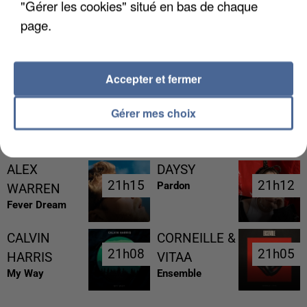
"Gérer les cookies" situé en bas de chaque
page.
LES FRANÇAIS, FANS DE LA FLEMME
Accepter et fermer
Gérer mes choix
RÉCEMMENT DIFFUSÉ
ALEX
DAYSY
21h15
21h15
21h12
21h12
Pardon
WARREN
Fever Dream
CALVIN
CORNEILLE &
21h08
21h08
21h05
21h05
HARRIS
VITAA
My Way
Ensemble