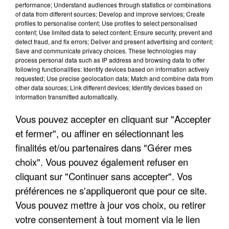
performance; Understand audiences through statistics or combinations
of data from different sources; Develop and improve services; Create
profiles to personalise content; Use profiles to select personalised
content; Use limited data to select content; Ensure security, prevent and
detect fraud, and fix errors; Deliver and present advertising and content;
Save and communicate privacy choices. These technologies may
process personal data such as IP address and browsing data to offer
following functionalities: Identify devices based on information actively
LES DONNÉES DE 300 000 CLIENTS DÉROBÉES À
requested; Use precise geolocation data; Match and combine data from
INTERMARCHÉ APRÈS UNE...
other data sources; Link different devices; Identify devices based on
information transmitted automatically.
Vous pouvez accepter en cliquant sur "Accepter
et fermer", ou affiner en sélectionnant les
finalités et/ou partenaires dans "Gérer mes
choix". Vous pouvez également refuser en
cliquant sur "Continuer sans accepter". Vos
préférences ne s'appliqueront que pour ce site.
Vous pouvez mettre à jour vos choix, ou retirer
votre consentement à tout moment via le lien