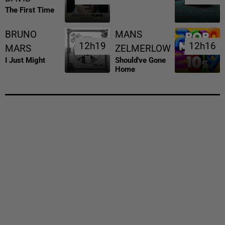
The First Time
BRUNO
MANS
12h19
12h19
12h16
12h16
MARS
ZELMERLOW
I Just Might
Should've Gone
Home