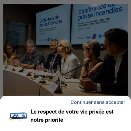
Continuer sans accepter
INCENDIES : L’ÎLE-DE-FRANCE LANCE UN ÉLAN
DE SOLIDARITÉ AVEC LES...
Le respect de votre vie privée est
notre priorité