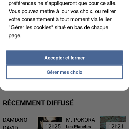
préférences ne s'appliqueront que pour ce site.
Vous pouvez mettre à jour vos choix, ou retirer
votre consentement à tout moment via le lien
"Gérer les cookies" situé en bas de chaque
page.
Accepter et fermer
L’UN DES FONDATEURS SUPPOSÉS DE LA DZ
Gérer mes choix
MAFIA INTERPELLÉ EN ALGÉRIE
RÉCEMMENT DIFFUSÉ
DAMIANO
M. POKORA
12h25
12h25
12h21
12h21
Les Planetes
DAVID