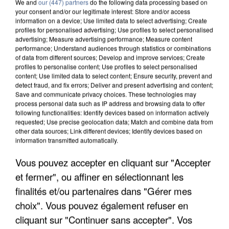
We and
our (447) partners
do the following data processing based on
your consent and/or our legitimate interest: Store and/or access
information on a device; Use limited data to select advertising; Create
profiles for personalised advertising; Use profiles to select personalised
advertising; Measure advertising performance; Measure content
performance; Understand audiences through statistics or combinations
of data from different sources; Develop and improve services; Create
profiles to personalise content; Use profiles to select personalised
content; Use limited data to select content; Ensure security, prevent and
detect fraud, and fix errors; Deliver and present advertising and content;
Save and communicate privacy choices. These technologies may
process personal data such as IP address and browsing data to offer
following functionalities: Identify devices based on information actively
requested; Use precise geolocation data; Match and combine data from
other data sources; Link different devices; Identify devices based on
information transmitted automatically.
APRÈS TOUTES CES CANICULES, LES REFUGES
DE FAUNE SAUVAGE SONT...
Vous pouvez accepter en cliquant sur "Accepter
et fermer", ou affiner en sélectionnant les
finalités et/ou partenaires dans "Gérer mes
choix". Vous pouvez également refuser en
cliquant sur "Continuer sans accepter". Vos