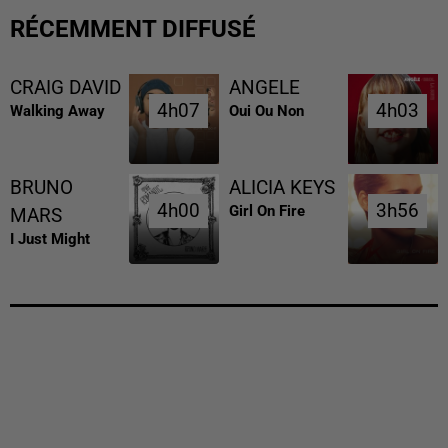
RÉCEMMENT DIFFUSÉ
CRAIG DAVID
ANGELE
4h07
4h07
4h03
4h03
Walking Away
Oui Ou Non
BRUNO
ALICIA KEYS
4h00
4h00
3h56
3h56
Girl On Fire
MARS
I Just Might