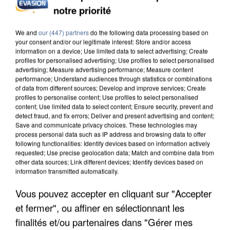
notre priorité
INCENDIES : L’ÎLE-DE-FRANCE LANCE UN ÉLAN
DE SOLIDARITÉ AVEC LES...
We and
our (447) partners
do the following data processing based on
your consent and/or our legitimate interest: Store and/or access
information on a device; Use limited data to select advertising; Create
profiles for personalised advertising; Use profiles to select personalised
advertising; Measure advertising performance; Measure content
performance; Understand audiences through statistics or combinations
of data from different sources; Develop and improve services; Create
profiles to personalise content; Use profiles to select personalised
content; Use limited data to select content; Ensure security, prevent and
detect fraud, and fix errors; Deliver and present advertising and content;
Save and communicate privacy choices. These technologies may
process personal data such as IP address and browsing data to offer
following functionalities: Identify devices based on information actively
requested; Use precise geolocation data; Match and combine data from
other data sources; Link different devices; Identify devices based on
information transmitted automatically.
Vous pouvez accepter en cliquant sur "Accepter
et fermer", ou affiner en sélectionnant les
APRÈS TOUTES CES CANICULES, LES REFUGES
finalités et/ou partenaires dans "Gérer mes
DE FAUNE SAUVAGE SONT...