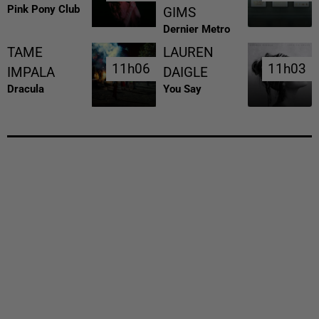
Pink Pony Club
GIMS
Dernier Metro
TAME
LAUREN
11h06
11h06
11h03
11h03
IMPALA
DAIGLE
Dracula
You Say