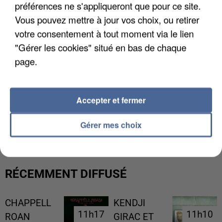
préférences ne s'appliqueront que pour ce site.
Vous pouvez mettre à jour vos choix, ou retirer
votre consentement à tout moment via le lien
"Gérer les cookies" situé en bas de chaque
page.
Accepter et fermer
LES DONNÉES DE 300 000 CLIENTS DÉROBÉES À
INTERMARCHÉ APRÈS UNE...
Gérer mes choix
RÉCEMMENT DIFFUSÉ
CHAPPELL
KENDJI
11h17
11h17
11h10
11h10
ROAN
GIRAC ET