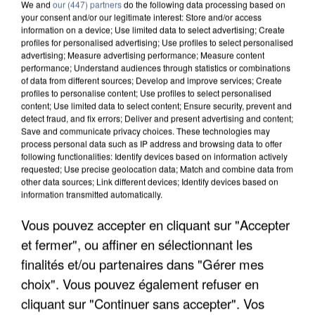
We and
our (447) partners
do the following data processing based on
your consent and/or our legitimate interest: Store and/or access
information on a device; Use limited data to select advertising; Create
profiles for personalised advertising; Use profiles to select personalised
advertising; Measure advertising performance; Measure content
performance; Understand audiences through statistics or combinations
of data from different sources; Develop and improve services; Create
profiles to personalise content; Use profiles to select personalised
content; Use limited data to select content; Ensure security, prevent and
detect fraud, and fix errors; Deliver and present advertising and content;
Save and communicate privacy choices. These technologies may
process personal data such as IP address and browsing data to offer
following functionalities: Identify devices based on information actively
requested; Use precise geolocation data; Match and combine data from
other data sources; Link different devices; Identify devices based on
information transmitted automatically.
UNE TOURISTE DE L’OISE EMPORTÉE PAR UNE
COULÉE DE BOUE EN HAUTE-SAVOIE
Vous pouvez accepter en cliquant sur "Accepter
et fermer", ou affiner en sélectionnant les
finalités et/ou partenaires dans "Gérer mes
choix". Vous pouvez également refuser en
cliquant sur "Continuer sans accepter". Vos