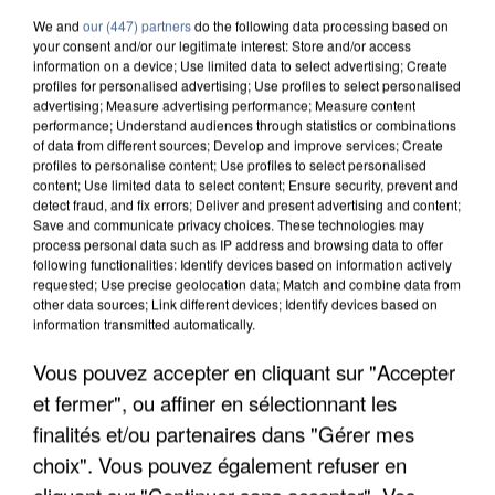
We and
our (447) partners
do the following data processing based on
your consent and/or our legitimate interest: Store and/or access
information on a device; Use limited data to select advertising; Create
profiles for personalised advertising; Use profiles to select personalised
advertising; Measure advertising performance; Measure content
performance; Understand audiences through statistics or combinations
of data from different sources; Develop and improve services; Create
profiles to personalise content; Use profiles to select personalised
content; Use limited data to select content; Ensure security, prevent and
detect fraud, and fix errors; Deliver and present advertising and content;
Save and communicate privacy choices. These technologies may
process personal data such as IP address and browsing data to offer
following functionalities: Identify devices based on information actively
requested; Use precise geolocation data; Match and combine data from
other data sources; Link different devices; Identify devices based on
information transmitted automatically.
APRÈS TOUTES CES CANICULES, LES REFUGES
Vous pouvez accepter en cliquant sur "Accepter
DE FAUNE SAUVAGE SONT...
et fermer", ou affiner en sélectionnant les
finalités et/ou partenaires dans "Gérer mes
choix". Vous pouvez également refuser en