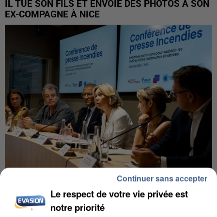
IL TUE SON FILS ET ENVOIE DES PHOTOS À SON
EX-COMPAGNE À NICE
Continuer sans accepter
INCENDIES : L’ÎLE-DE-FRANCE LANCE UN ÉLAN
Le respect de votre vie privée est
DE SOLIDARITÉ AVEC LES...
notre priorité