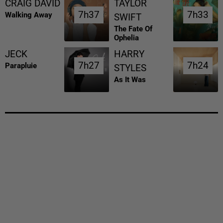
CRAIG DAVID
TAYLOR
7h37
7h37
7h33
7h33
Walking Away
SWIFT
The Fate Of
Ophelia
JECK
HARRY
7h27
7h27
7h24
7h24
Parapluie
STYLES
As It Was