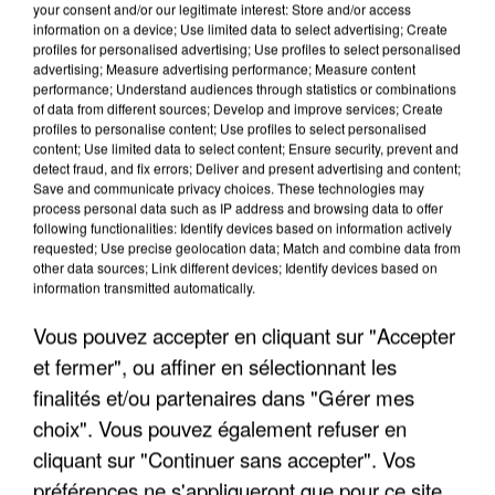
your consent and/or our legitimate interest: Store and/or access
information on a device; Use limited data to select advertising; Create
profiles for personalised advertising; Use profiles to select personalised
advertising; Measure advertising performance; Measure content
performance; Understand audiences through statistics or combinations
of data from different sources; Develop and improve services; Create
profiles to personalise content; Use profiles to select personalised
content; Use limited data to select content; Ensure security, prevent and
detect fraud, and fix errors; Deliver and present advertising and content;
Save and communicate privacy choices. These technologies may
process personal data such as IP address and browsing data to offer
following functionalities: Identify devices based on information actively
requested; Use precise geolocation data; Match and combine data from
other data sources; Link different devices; Identify devices based on
information transmitted automatically.
UNE TOURISTE DE L’OISE EMPORTÉE PAR UNE
COULÉE DE BOUE EN HAUTE-SAVOIE
Vous pouvez accepter en cliquant sur "Accepter
et fermer", ou affiner en sélectionnant les
finalités et/ou partenaires dans "Gérer mes
choix". Vous pouvez également refuser en
cliquant sur "Continuer sans accepter". Vos
préférences ne s'appliqueront que pour ce site.