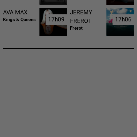
AVA MAX
JEREMY
17h09
17h09
17h06
17h06
Kings & Queens
FREROT
Frerot