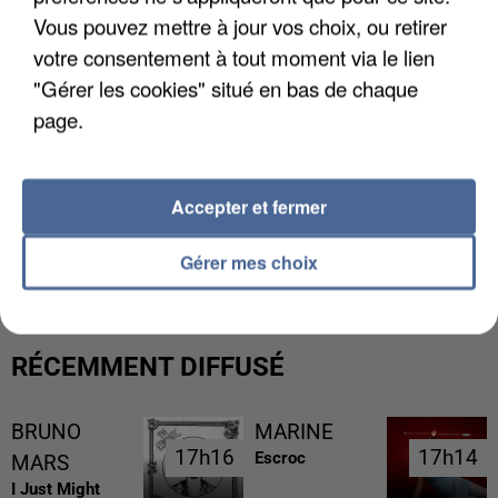
Vous pouvez mettre à jour vos choix, ou retirer
votre consentement à tout moment via le lien
"Gérer les cookies" situé en bas de chaque
page.
Accepter et fermer
LES DONNÉES DE 300 000 CLIENTS DÉROBÉES À
INTERMARCHÉ APRÈS UNE...
Gérer mes choix
RÉCEMMENT DIFFUSÉ
BRUNO
MARINE
17h16
17h16
17h14
17h14
Escroc
MARS
I Just Might