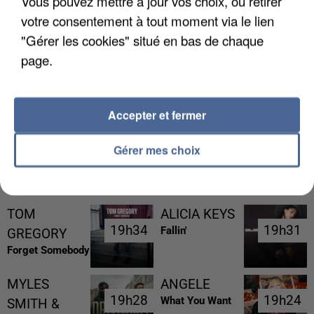
Vous pouvez mettre à jour vos choix, ou retirer
votre consentement à tout moment via le lien
"Gérer les cookies" situé en bas de chaque
page.
UNE TOURISTE DE L’OISE EMPORTÉE PAR UNE
COULÉE DE BOUE EN HAUTE-SAVOIE
Accepter et fermer
Gérer mes choix
RÉCEMMENT DIFFUSÉ
TOM
ALICIA KEYS
19h34
19h34
19h31
19h31
Fallin'
GREGORY
Forget Somebody
MYLES
ANGELE
19h28
19h28
19h24
19h24
What You Want
SMITH &