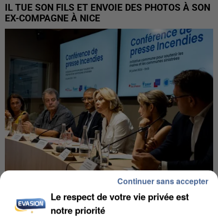
IL TUE SON FILS ET ENVOIE DES PHOTOS À SON
EX-COMPAGNE À NICE
Continuer sans accepter
Le respect de votre vie privée est
INCENDIES : L’ÎLE-DE-FRANCE LANCE UN ÉLAN
DE SOLIDARITÉ AVEC LES...
notre priorité