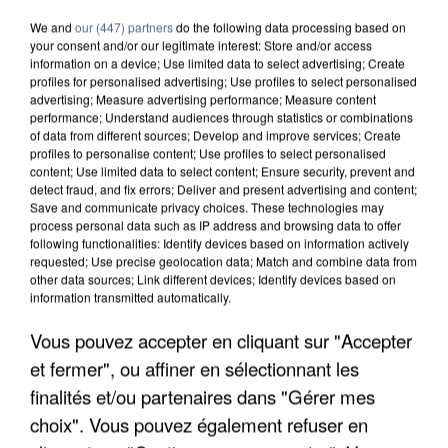
We and
our (447) partners
do the following data processing based on
your consent and/or our legitimate interest: Store and/or access
information on a device; Use limited data to select advertising; Create
profiles for personalised advertising; Use profiles to select personalised
advertising; Measure advertising performance; Measure content
performance; Understand audiences through statistics or combinations
of data from different sources; Develop and improve services; Create
profiles to personalise content; Use profiles to select personalised
content; Use limited data to select content; Ensure security, prevent and
detect fraud, and fix errors; Deliver and present advertising and content;
Save and communicate privacy choices. These technologies may
process personal data such as IP address and browsing data to offer
following functionalities: Identify devices based on information actively
requested; Use precise geolocation data; Match and combine data from
other data sources; Link different devices; Identify devices based on
information transmitted automatically.
Vous pouvez accepter en cliquant sur "Accepter
APRÈS TOUTES CES CANICULES, LES REFUGES
DE FAUNE SAUVAGE SONT...
et fermer", ou affiner en sélectionnant les
finalités et/ou partenaires dans "Gérer mes
choix". Vous pouvez également refuser en