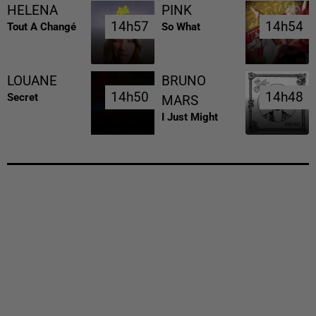
HELENA
PINK
14h57
14h57
14h54
14h54
Tout A Changé
So What
LOUANE
BRUNO
14h50
14h50
14h48
14h48
Secret
MARS
I Just Might