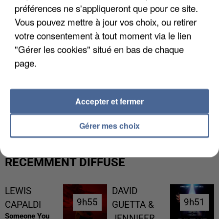
préférences ne s'appliqueront que pour ce site.
Vous pouvez mettre à jour vos choix, ou retirer
votre consentement à tout moment via le lien
"Gérer les cookies" situé en bas de chaque
page.
L’UN DES FONDATEURS SUPPOSÉS DE LA DZ
Accepter et fermer
MAFIA INTERPELLÉ EN ALGÉRIE
Gérer mes choix
RÉCEMMENT DIFFUSÉ
LEWIS
DAVID
9h55
9h55
9h51
9h51
CAPALDI
GUETTA &
Someone You
JENNIFER