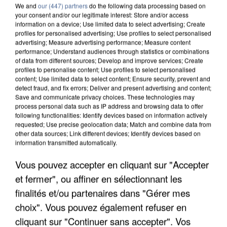
We and
our (447) partners
do the following data processing based on
your consent and/or our legitimate interest: Store and/or access
information on a device; Use limited data to select advertising; Create
profiles for personalised advertising; Use profiles to select personalised
advertising; Measure advertising performance; Measure content
performance; Understand audiences through statistics or combinations
of data from different sources; Develop and improve services; Create
profiles to personalise content; Use profiles to select personalised
content; Use limited data to select content; Ensure security, prevent and
detect fraud, and fix errors; Deliver and present advertising and content;
Save and communicate privacy choices. These technologies may
process personal data such as IP address and browsing data to offer
following functionalities: Identify devices based on information actively
requested; Use precise geolocation data; Match and combine data from
other data sources; Link different devices; Identify devices based on
APRÈS TOUTES CES CANICULES, LES REFUGES
information transmitted automatically.
DE FAUNE SAUVAGE SONT...
Vous pouvez accepter en cliquant sur "Accepter
et fermer", ou affiner en sélectionnant les
finalités et/ou partenaires dans "Gérer mes
choix". Vous pouvez également refuser en
cliquant sur "Continuer sans accepter". Vos