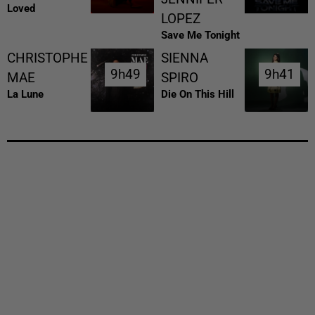
Loved
LOPEZ
Save Me Tonight
CHRISTOPHE
SIENNA
9h49
9h49
9h41
9h41
MAE
SPIRO
La Lune
Die On This Hill