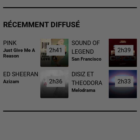
RÉCEMMENT DIFFUSÉ
PINK
SOUND OF
2h41
2h41
2h39
2h39
Just Give Me A
LEGEND
Reason
San Francisco
ED SHEERAN
DISIZ ET
2h36
2h36
2h33
2h33
Azizam
THEODORA
Melodrama