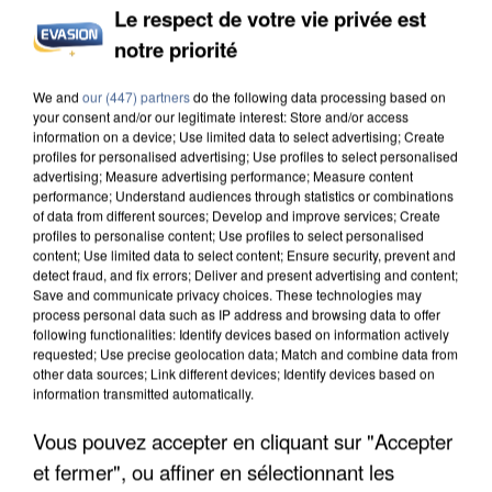
Le respect de votre vie privée est
notre priorité
INCENDIES : L’ÎLE-DE-FRANCE LANCE UN ÉLAN
We and
our (447) partners
do the following data processing based on
DE SOLIDARITÉ AVEC LES...
your consent and/or our legitimate interest: Store and/or access
information on a device; Use limited data to select advertising; Create
profiles for personalised advertising; Use profiles to select personalised
advertising; Measure advertising performance; Measure content
performance; Understand audiences through statistics or combinations
of data from different sources; Develop and improve services; Create
profiles to personalise content; Use profiles to select personalised
content; Use limited data to select content; Ensure security, prevent and
detect fraud, and fix errors; Deliver and present advertising and content;
Save and communicate privacy choices. These technologies may
process personal data such as IP address and browsing data to offer
following functionalities: Identify devices based on information actively
requested; Use precise geolocation data; Match and combine data from
other data sources; Link different devices; Identify devices based on
information transmitted automatically.
Vous pouvez accepter en cliquant sur "Accepter
et fermer", ou affiner en sélectionnant les