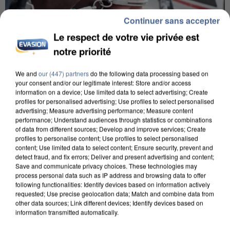
Continuer sans accepter
Le respect de votre vie privée est
notre priorité
We and
our (447) partners
do the following data processing based on
your consent and/or our legitimate interest: Store and/or access
information on a device; Use limited data to select advertising; Create
UN SECOND CADRE DE LA DZ MAFIA
profiles for personalised advertising; Use profiles to select personalised
INTERPELLÉ EN ALGÉRIE
advertising; Measure advertising performance; Measure content
performance; Understand audiences through statistics or combinations
of data from different sources; Develop and improve services; Create
profiles to personalise content; Use profiles to select personalised
content; Use limited data to select content; Ensure security, prevent and
detect fraud, and fix errors; Deliver and present advertising and content;
Save and communicate privacy choices. These technologies may
process personal data such as IP address and browsing data to offer
following functionalities: Identify devices based on information actively
requested; Use precise geolocation data; Match and combine data from
other data sources; Link different devices; Identify devices based on
information transmitted automatically.