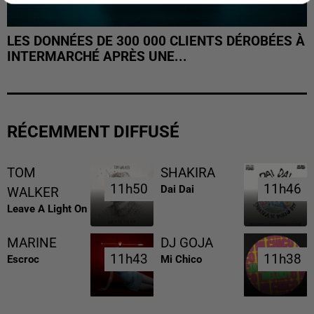
LES DONNÉES DE 300 000 CLIENTS DÉROBÉES À
INTERMARCHÉ APRÈS UNE...
RÉCEMMENT DIFFUSÉ
TOM
SHAKIRA
11h50
11h50
11h46
11h46
Dai Dai
WALKER
Leave A Light On
MARINE
DJ GOJA
11h43
11h43
11h38
11h38
Escroc
Mi Chico