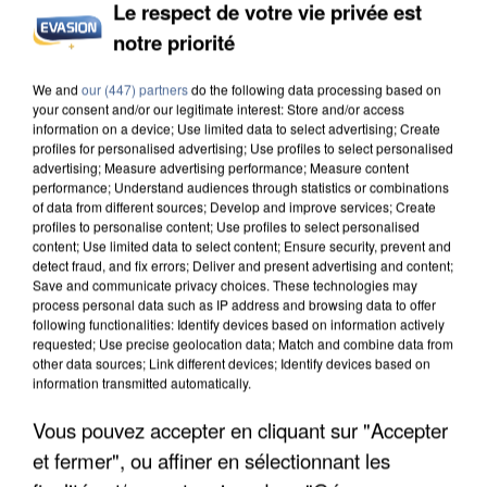
Le respect de votre vie privée est
INCENDIES : L’ÎLE-DE-FRANCE LANCE UN ÉLAN
notre priorité
DE SOLIDARITÉ AVEC LES...
We and
our (447) partners
do the following data processing based on
your consent and/or our legitimate interest: Store and/or access
information on a device; Use limited data to select advertising; Create
profiles for personalised advertising; Use profiles to select personalised
advertising; Measure advertising performance; Measure content
performance; Understand audiences through statistics or combinations
of data from different sources; Develop and improve services; Create
profiles to personalise content; Use profiles to select personalised
content; Use limited data to select content; Ensure security, prevent and
detect fraud, and fix errors; Deliver and present advertising and content;
Save and communicate privacy choices. These technologies may
process personal data such as IP address and browsing data to offer
following functionalities: Identify devices based on information actively
requested; Use precise geolocation data; Match and combine data from
other data sources; Link different devices; Identify devices based on
information transmitted automatically.
Vous pouvez accepter en cliquant sur "Accepter
APRÈS TOUTES CES CANICULES, LES REFUGES
et fermer", ou affiner en sélectionnant les
DE FAUNE SAUVAGE SONT...