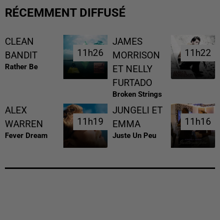
RÉCEMMENT DIFFUSÉ
CLEAN
JAMES
11h26
11h26
11h22
11h22
BANDIT
MORRISON
Rather Be
ET NELLY
FURTADO
Broken Strings
ALEX
JUNGELI ET
11h19
11h19
11h16
11h16
WARREN
EMMA
Fever Dream
Juste Un Peu