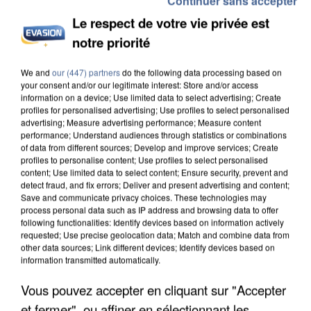
Continuer sans accepter
Le respect de votre vie privée est
notre priorité
We and
our (447) partners
do the following data processing based on
your consent and/or our legitimate interest: Store and/or access
UNE TOURISTE DE L’OISE EMPORTÉE PAR UNE
information on a device; Use limited data to select advertising; Create
COULÉE DE BOUE EN HAUTE-SAVOIE
profiles for personalised advertising; Use profiles to select personalised
advertising; Measure advertising performance; Measure content
performance; Understand audiences through statistics or combinations
of data from different sources; Develop and improve services; Create
profiles to personalise content; Use profiles to select personalised
content; Use limited data to select content; Ensure security, prevent and
detect fraud, and fix errors; Deliver and present advertising and content;
Save and communicate privacy choices. These technologies may
process personal data such as IP address and browsing data to offer
following functionalities: Identify devices based on information actively
requested; Use precise geolocation data; Match and combine data from
other data sources; Link different devices; Identify devices based on
information transmitted automatically.
Vous pouvez accepter en cliquant sur "Accepter
et fermer", ou affiner en sélectionnant les