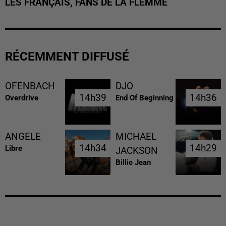
LES FRANÇAIS, FANS DE LA FLEMME
RÉCEMMENT DIFFUSÉ
OFENBACH
DJO
14h39
14h39
14h36
14h36
Overdrive
End Of Beginning
ANGELE
MICHAEL
14h34
14h34
14h29
14h29
Libre
JACKSON
Billie Jean