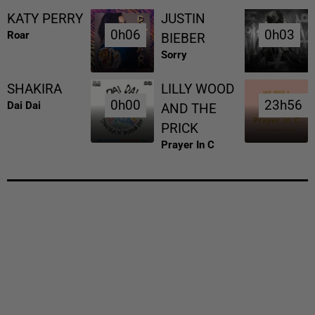
KATY PERRY
JUSTIN
0h06
0h06
0h03
0h03
Roar
BIEBER
Sorry
SHAKIRA
LILLY WOOD
0h00
0h00
23h56
23h56
Dai Dai
AND THE
PRICK
Prayer In C