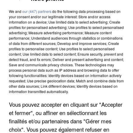
We and
our (447) partners
do the following data processing based on
your consent and/or our legitimate interest: Store and/or access
information on a device; Use limited data to select advertising; Create
profiles for personalised advertising; Use profiles to select personalised
advertising; Measure advertising performance; Measure content
performance; Understand audiences through statistics or combinations
of data from different sources; Develop and improve services; Create
profiles to personalise content; Use profiles to select personalised
content; Use limited data to select content; Ensure security, prevent and
detect fraud, and fix errors; Deliver and present advertising and content;
Save and communicate privacy choices. These technologies may
process personal data such as IP address and browsing data to offer
following functionalities: Identify devices based on information actively
requested; Use precise geolocation data; Match and combine data from
other data sources; Link different devices; Identify devices based on
information transmitted automatically.
Vous pouvez accepter en cliquant sur "Accepter
APRÈS TOUTES CES CANICULES, LES REFUGES
DE FAUNE SAUVAGE SONT...
et fermer", ou affiner en sélectionnant les
finalités et/ou partenaires dans "Gérer mes
choix". Vous pouvez également refuser en