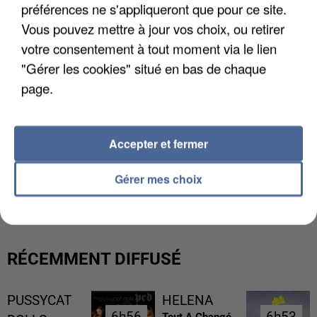
préférences ne s'appliqueront que pour ce site.
Vous pouvez mettre à jour vos choix, ou retirer
votre consentement à tout moment via le lien
"Gérer les cookies" situé en bas de chaque
page.
Accepter et fermer
UN SECOND CADRE DE LA DZ MAFIA
Gérer mes choix
INTERPELLÉ EN ALGÉRIE
RÉCEMMENT DIFFUSÉ
PUSSYCAT
HELENA
6h56
6h56
6h53
6h53
Tout A Changé