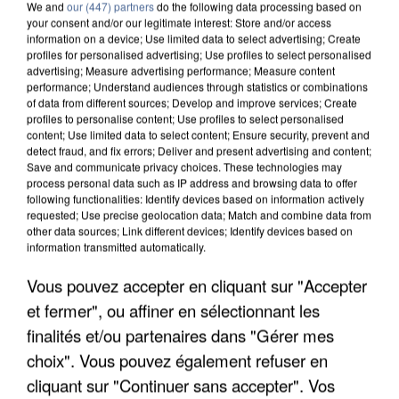
We and
our (447) partners
do the following data processing based on
your consent and/or our legitimate interest: Store and/or access
information on a device; Use limited data to select advertising; Create
profiles for personalised advertising; Use profiles to select personalised
advertising; Measure advertising performance; Measure content
performance; Understand audiences through statistics or combinations
of data from different sources; Develop and improve services; Create
profiles to personalise content; Use profiles to select personalised
content; Use limited data to select content; Ensure security, prevent and
detect fraud, and fix errors; Deliver and present advertising and content;
Save and communicate privacy choices. These technologies may
process personal data such as IP address and browsing data to offer
following functionalities: Identify devices based on information actively
requested; Use precise geolocation data; Match and combine data from
other data sources; Link different devices; Identify devices based on
information transmitted automatically.
L’UN DES FONDATEURS SUPPOSÉS DE LA DZ
Vous pouvez accepter en cliquant sur "Accepter
MAFIA INTERPELLÉ EN ALGÉRIE
et fermer", ou affiner en sélectionnant les
finalités et/ou partenaires dans "Gérer mes
choix". Vous pouvez également refuser en
cliquant sur "Continuer sans accepter". Vos