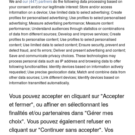
We and
our (447) partners
do the following data processing based on
your consent and/or our legitimate interest: Store and/or access
information on a device; Use limited data to select advertising; Create
profiles for personalised advertising; Use profiles to select personalised
advertising; Measure advertising performance; Measure content
performance; Understand audiences through statistics or combinations
of data from different sources; Develop and improve services; Create
profiles to personalise content; Use profiles to select personalised
content; Use limited data to select content; Ensure security, prevent and
detect fraud, and fix errors; Deliver and present advertising and content;
Save and communicate privacy choices. These technologies may
process personal data such as IP address and browsing data to offer
following functionalities: Identify devices based on information actively
requested; Use precise geolocation data; Match and combine data from
other data sources; Link different devices; Identify devices based on
information transmitted automatically.
LES DONNÉES DE 300 000 CLIENTS DÉROBÉES À
Vous pouvez accepter en cliquant sur "Accepter
INTERMARCHÉ APRÈS UNE...
et fermer", ou affiner en sélectionnant les
finalités et/ou partenaires dans "Gérer mes
choix". Vous pouvez également refuser en
cliquant sur "Continuer sans accepter". Vos