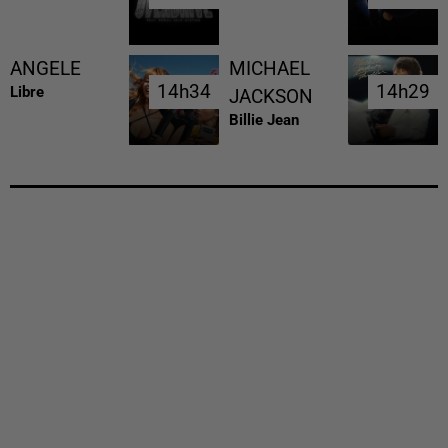
ANGELE
MICHAEL
14h34
14h34
14h29
14h29
Libre
JACKSON
Billie Jean