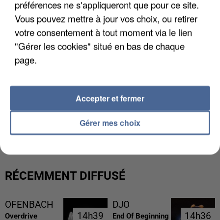
préférences ne s'appliqueront que pour ce site.
Vous pouvez mettre à jour vos choix, ou retirer
votre consentement à tout moment via le lien
"Gérer les cookies" situé en bas de chaque
page.
Accepter et fermer
Gérer mes choix
LES FRANÇAIS, FANS DE LA FLEMME
RÉCEMMENT DIFFUSÉ
OFENBACH
DJO
14h39
14h39
14h36
14h36
Overdrive
End Of Beginning