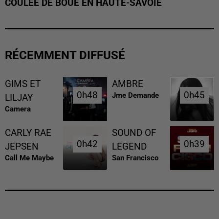
COULÉE DE BOUE EN HAUTE-SAVOIE
RÉCEMMENT DIFFUSÉ
GIMS ET
AMBRE
0h48
0h48
0h45
0h45
Jme Demande
LILJAY
Camera
CARLY RAE
SOUND OF
0h42
0h42
0h39
0h39
JEPSEN
LEGEND
Call Me Maybe
San Francisco