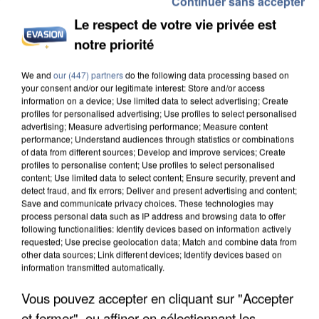
Continuer sans accepter
Le respect de votre vie privée est
notre priorité
We and
our (447) partners
do the following data processing based on
L’UN DES FONDATEURS SUPPOSÉS DE LA DZ
your consent and/or our legitimate interest: Store and/or access
MAFIA INTERPELLÉ EN ALGÉRIE
information on a device; Use limited data to select advertising; Create
profiles for personalised advertising; Use profiles to select personalised
advertising; Measure advertising performance; Measure content
performance; Understand audiences through statistics or combinations
of data from different sources; Develop and improve services; Create
profiles to personalise content; Use profiles to select personalised
content; Use limited data to select content; Ensure security, prevent and
detect fraud, and fix errors; Deliver and present advertising and content;
Save and communicate privacy choices. These technologies may
process personal data such as IP address and browsing data to offer
following functionalities: Identify devices based on information actively
requested; Use precise geolocation data; Match and combine data from
other data sources; Link different devices; Identify devices based on
information transmitted automatically.
Vous pouvez accepter en cliquant sur "Accepter
et fermer", ou affiner en sélectionnant les