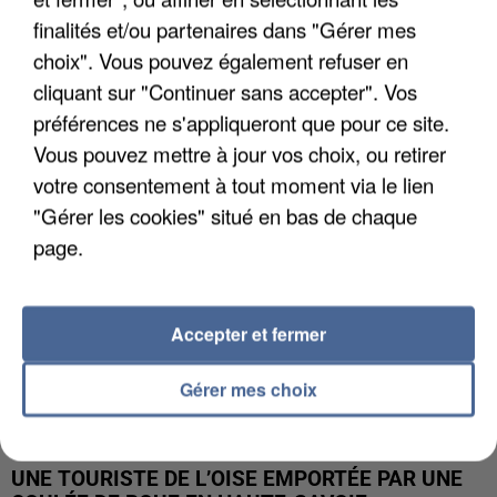
finalités et/ou partenaires dans "Gérer mes
UN SECOND CADRE DE LA DZ MAFIA
choix". Vous pouvez également refuser en
INTERPELLÉ EN ALGÉRIE
cliquant sur "Continuer sans accepter". Vos
préférences ne s'appliqueront que pour ce site.
Vous pouvez mettre à jour vos choix, ou retirer
votre consentement à tout moment via le lien
"Gérer les cookies" situé en bas de chaque
page.
Accepter et fermer
Gérer mes choix
UNE TOURISTE DE L’OISE EMPORTÉE PAR UNE