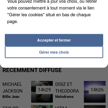
Vous pouvez mettre à jour vos choix, ou retirer
votre consentement à tout moment via le lien
"Gérer les cookies" situé en bas de chaque
page.
Accepter et fermer
LES FRANÇAIS, FANS DE LA FLEMME
Gérer mes choix
RÉCEMMENT DIFFUSÉ
MICHAEL
DISIZ ET
14h29
14h29
14h26
14h26
JACKSON
THEODORA
Billie Jean
Melodrama