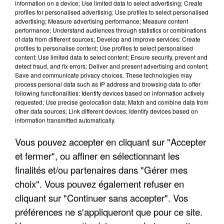
information on a device; Use limited data to select advertising; Create
profiles for personalised advertising; Use profiles to select personalised
advertising; Measure advertising performance; Measure content
performance; Understand audiences through statistics or combinations
of data from different sources; Develop and improve services; Create
profiles to personalise content; Use profiles to select personalised
content; Use limited data to select content; Ensure security, prevent and
detect fraud, and fix errors; Deliver and present advertising and content;
Save and communicate privacy choices. These technologies may
process personal data such as IP address and browsing data to offer
following functionalities: Identify devices based on information actively
requested; Use precise geolocation data; Match and combine data from
other data sources; Link different devices; Identify devices based on
information transmitted automatically.
LES DONNÉES DE 300 000 CLIENTS DÉROBÉES À
INTERMARCHÉ APRÈS UNE...
Vous pouvez accepter en cliquant sur "Accepter
et fermer", ou affiner en sélectionnant les
finalités et/ou partenaires dans "Gérer mes
choix". Vous pouvez également refuser en
cliquant sur "Continuer sans accepter". Vos
préférences ne s'appliqueront que pour ce site.