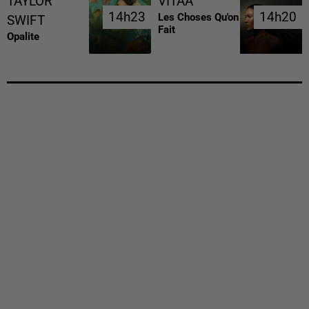
TAYLOR
VITAA
14h23
14h23
14h20
14h20
Les Choses Qu'on
SWIFT
Fait
Opalite