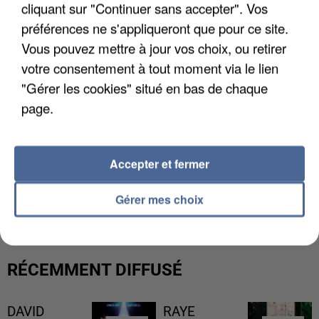
cliquant sur "Continuer sans accepter". Vos
préférences ne s'appliqueront que pour ce site.
Vous pouvez mettre à jour vos choix, ou retirer
votre consentement à tout moment via le lien
"Gérer les cookies" situé en bas de chaque
page.
Accepter et fermer
L’UN DES FONDATEURS SUPPOSÉS DE LA DZ
MAFIA INTERPELLÉ EN ALGÉRIE
Gérer mes choix
RÉCEMMENT DIFFUSÉ
DAVID
RAYE