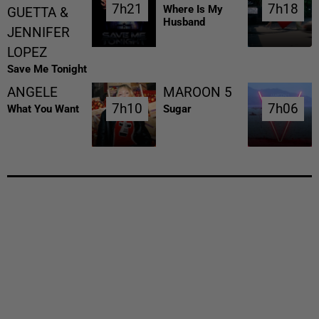
7h21
7h21
7h18
7h18
Where Is My
GUETTA &
Husband
JENNIFER
LOPEZ
Save Me Tonight
ANGELE
MAROON 5
7h10
7h10
7h06
7h06
What You Want
Sugar