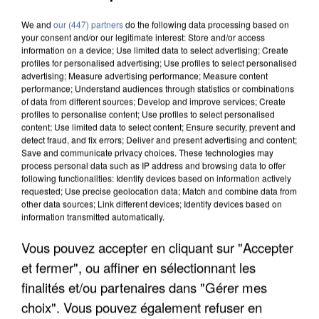
We and
our (447) partners
do the following data processing based on
your consent and/or our legitimate interest: Store and/or access
information on a device; Use limited data to select advertising; Create
profiles for personalised advertising; Use profiles to select personalised
advertising; Measure advertising performance; Measure content
performance; Understand audiences through statistics or combinations
of data from different sources; Develop and improve services; Create
profiles to personalise content; Use profiles to select personalised
content; Use limited data to select content; Ensure security, prevent and
detect fraud, and fix errors; Deliver and present advertising and content;
Save and communicate privacy choices. These technologies may
process personal data such as IP address and browsing data to offer
following functionalities: Identify devices based on information actively
requested; Use precise geolocation data; Match and combine data from
other data sources; Link different devices; Identify devices based on
information transmitted automatically.
APRÈS TOUTES CES CANICULES, LES REFUGES
DE FAUNE SAUVAGE SONT...
Vous pouvez accepter en cliquant sur "Accepter
et fermer", ou affiner en sélectionnant les
finalités et/ou partenaires dans "Gérer mes
choix". Vous pouvez également refuser en