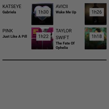
KATSEYE
AVICII
1h30
1h30
1h26
1h26
Gabriela
Wake Me Up
PINK
TAYLOR
1h22
1h22
1h18
1h18
Just Like A Pill
SWIFT
The Fate Of
Ophelia