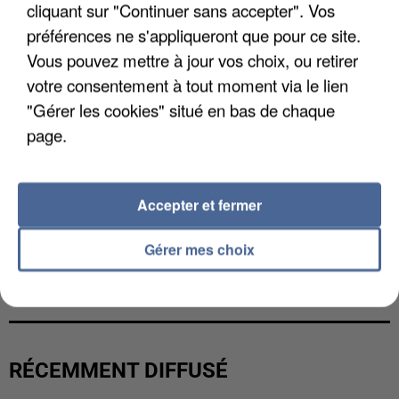
cliquant sur "Continuer sans accepter". Vos
préférences ne s'appliqueront que pour ce site.
Vous pouvez mettre à jour vos choix, ou retirer
votre consentement à tout moment via le lien
"Gérer les cookies" situé en bas de chaque
page.
Accepter et fermer
Gérer mes choix
L’UN DES FONDATEURS SUPPOSÉS DE LA DZ
MAFIA INTERPELLÉ EN ALGÉRIE
RÉCEMMENT DIFFUSÉ