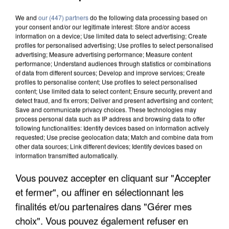
We and
our (447) partners
do the following data processing based on
your consent and/or our legitimate interest: Store and/or access
information on a device; Use limited data to select advertising; Create
profiles for personalised advertising; Use profiles to select personalised
advertising; Measure advertising performance; Measure content
performance; Understand audiences through statistics or combinations
of data from different sources; Develop and improve services; Create
profiles to personalise content; Use profiles to select personalised
content; Use limited data to select content; Ensure security, prevent and
detect fraud, and fix errors; Deliver and present advertising and content;
Save and communicate privacy choices. These technologies may
process personal data such as IP address and browsing data to offer
following functionalities: Identify devices based on information actively
requested; Use precise geolocation data; Match and combine data from
other data sources; Link different devices; Identify devices based on
information transmitted automatically.
Vous pouvez accepter en cliquant sur "Accepter
APRÈS TOUTES CES CANICULES, LES REFUGES
DE FAUNE SAUVAGE SONT...
et fermer", ou affiner en sélectionnant les
finalités et/ou partenaires dans "Gérer mes
choix". Vous pouvez également refuser en